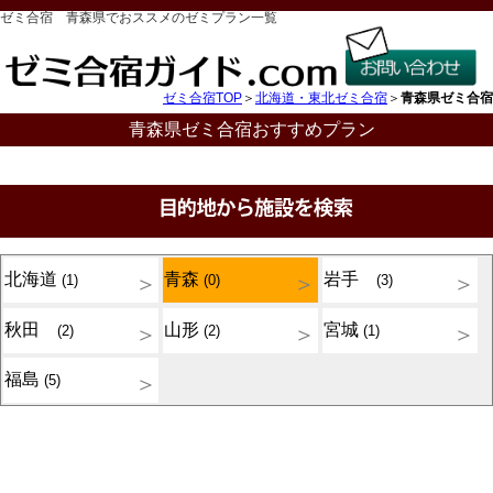
ゼミ合宿 青森県でおススメのゼミプラン一覧
ゼミ合宿TOP
＞
北海道・東北ゼミ合宿
＞
青森県ゼミ合宿
青森県ゼミ合宿おすすめプラン
北海道
青森
岩手
(1)
(0)
(3)
秋田
山形
宮城
(2)
(2)
(1)
福島
(5)