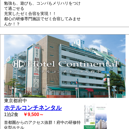
勉強も、遊びも、コンパもメリハリをつけ
て過ごせる
充実したゼミ合宿を実現！！
都心の研修専門施設でゼミ合宿してみませ
んか！？
東京都府中
ホテルコンチネンタル
1泊2食
￥9,500～
首都圏からのアクセス抜群！府中の研修特
化型ホテル