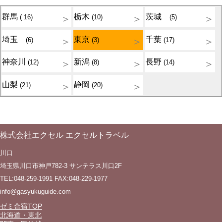
群馬
栃木
茨城
( 16)
(10)
(5)
埼玉
東京
千葉
(6)
(3)
(17)
神奈川
新潟
長野
(12)
(8)
(14)
山梨
静岡
(21)
(20)
株式会社エクセル エクセルトラベル
川口
埼玉県川口市神戸782-3 サンテラス川口2F
TEL:048-259-1991 FAX:048-229-1977
info@gasyukuguide.com
ゼミ合宿TOP
北海道・東北