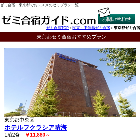
ゼミ合宿 東京都でおススメのゼミプラン一覧
ゼミ合宿TOP
＞
関東・甲信越ゼミ合宿
＞
東京都ゼミ合宿
東京都ゼミ合宿おすすめプラン
東京都中央区
ホテルフクラシア晴海
1泊2食
￥11,880～