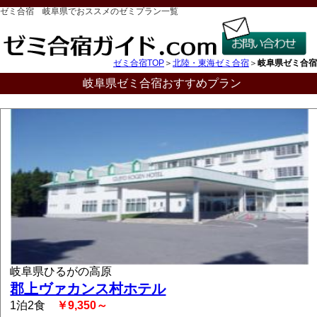
ゼミ合宿 岐阜県でおススメのゼミプラン一覧
ゼミ合宿TOP
＞
北陸・東海ゼミ合宿
＞
岐阜県ゼミ合宿
岐阜県ゼミ合宿おすすめプラン
岐阜県ひるがの高原
郡上ヴァカンス村ホテル
1泊2食
￥9,350～