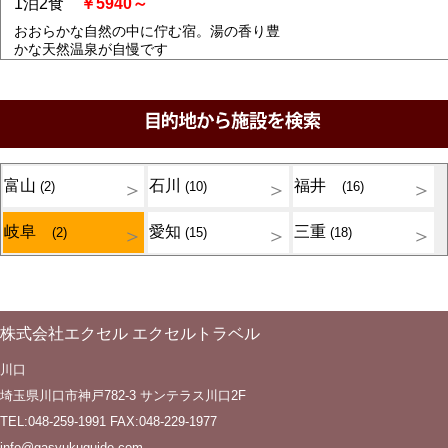
1泊2食
￥5940～
おおらかな自然の中に佇む宿。湯の香り豊
かな天然温泉が自慢です
富山
石川
福井
(2)
(10)
(16)
岐阜
愛知
三重
(2)
(15)
(18)
株式会社エクセル エクセルトラベル
川口
埼玉県川口市神戸782-3 サンテラス川口2F
TEL:048-259-1991 FAX:048-229-1977
info@gasyukuguide.com