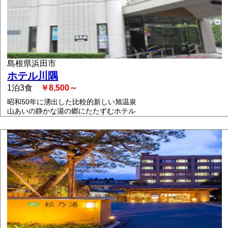
島根県浜田市
ホテル川隅
1泊3食
￥8,500～
昭和50年に湧出した比較的新しい旭温泉
山あいの静かな湯の郷にたたずむホテル