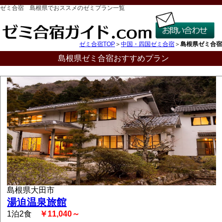
ゼミ合宿 島根県でおススメのゼミプラン一覧
ゼミ合宿TOP
＞
中国・四国ゼミ合宿
＞
島根県ゼミ合宿
島根県ゼミ合宿おすすめプラン
島根県大田市
湯迫温泉旅館
1泊2食
￥11,040～