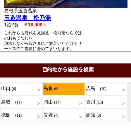
島根県玉造温泉
玉造温泉 松乃湯
1泊2食
￥10,000～
これからも時代を見据え、松乃湯ならでは
のおもてなしを
追求しながら皆さまにご満足いただけるサ
ービスのご提供に努めてまいります。
山口
島根
広島
(4)
(5)
(10)
鳥取
岡山
香川
(17)
(17)
(15)
徳島
愛媛
高知
(11)
(7)
(8)