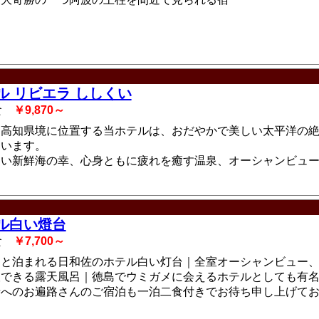
ル リビエラ ししくい
2食
￥9,870～
・高知県境に位置する当ホテルは、おだやかで美しい太平洋の
ています。
しい新鮮海の幸、心身ともに疲れを癒す温泉、オーシャンビュ
。
ル白い燈台
2食
￥7,700～
トと泊まれる日和佐のホテル白い灯台｜全室オーシャンビュー
望できる露天風呂｜徳島でウミガメに会えるホテルとしても有
寺へのお遍路さんのご宿泊も一泊二食付きでお待ち申し上げて