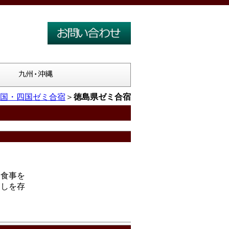
国・四国ゼミ合宿
＞
徳島県ゼミ合宿
お食事を
癒しを存