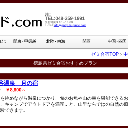
川口
TEL:048-259-1991
受付時間9:10～18:00
E-mail:
info@gasyukuguide.com
ゼミ合宿TOP
＞
中
徳島県ゼミ合宿おすすめプラン
谷温泉 月の宿
2食
￥8,800～
川を眺めながら温泉につかり、旬のお魚や山の幸を堪能できる
み、キャンプでアウトドアを満喫…と、山里ならではの自然の
体験できます。