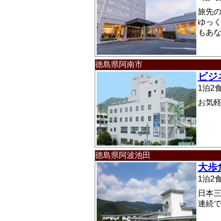
旅先
ゆっ
もあ
徳島県阿南市
ビジ
1泊
お気
徳島県阿波池田
大歩
1泊
日本
連続