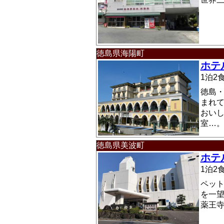
徳島県海陽町
ホテ
1泊
徳島
まれ
おい
室…
徳島県美波町
ホテ
1泊
ペッ
を一
薬王