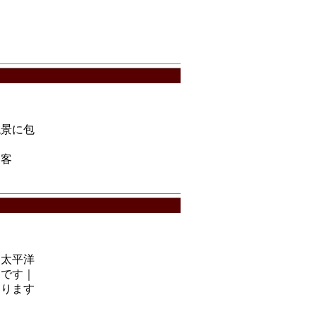
絶景に包
ー客
、太平洋
名です｜
おります