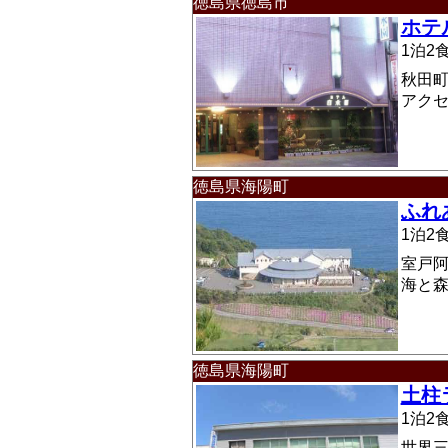
徳島県徳島市
ホテ
1泊
秋田町
アク
徳島県海陽町
ふれ
1泊
室戸
海と
徳島県海陽町
土柱
1泊
世界