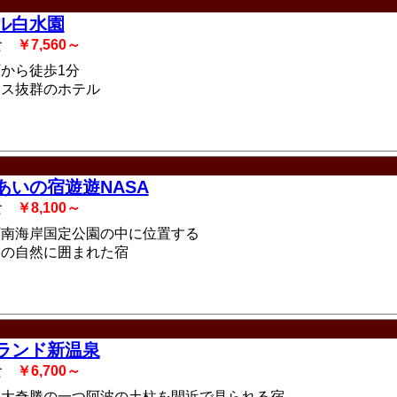
ル白水園
2食
￥7,560～
から徒歩1分
セス抜群のホテル
あいの宿遊遊NASA
2食
￥8,100～
阿南海岸国定公園の中に位置する
森の自然に囲まれた宿
ランド新温泉
2食
￥6,700～
三大奇勝の一つ阿波の土柱を間近で見られる宿