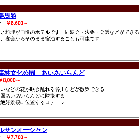
美馬館
2食
￥6,600～
場と料理が自慢のホテルです。同窓会・法要・会議などができ
り、宴会からそのまま宿泊することも可能です！
森林文化公園 あいあいらんど
￥8,000～
さいなどの花が咲き乱れる谷川などが散策できる
公園あいあいらんどに隣接する
の絶好景観に位置するコテージ
ルサンオーシャン
2食
￥7,700～