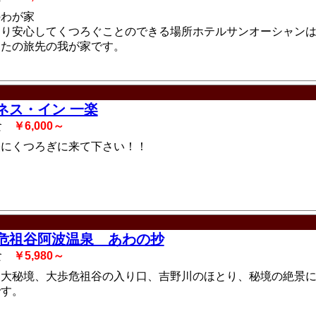
のわが家
くり安心してくつろぐことのできる場所ホテルサンオーシャン
なたの旅先の我が家です。
ネス・イン 一楽
2食
￥6,000～
軽にくつろぎに来て下さい！！
危祖谷阿波温泉 あわの抄
2食
￥5,980～
三大秘境、大歩危祖谷の入り口、吉野川のほとり、秘境の絶景
です。