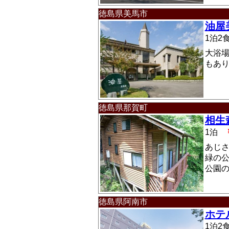
徳島県美馬市
油屋
1泊
大浴
もあ
徳島県那賀町
相生
1泊
あじ
緑の
公園
徳島県阿南市
ホテ
1泊