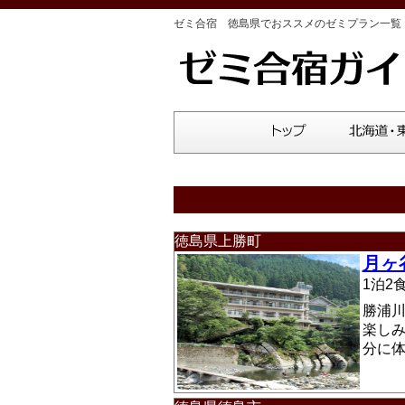
ゼミ合宿 徳島県でおススメのゼミプラン一覧
徳島県上勝町
月ヶ
1泊
勝浦
楽し
分に