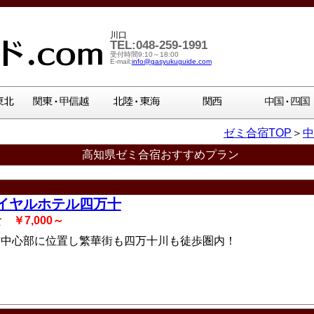
川口
TEL:048-259-1991
受付時間9:10～18:00
E-mail:
info@gasyukuguide.com
ゼミ合宿TOP
＞
中
高知県ゼミ合宿おすすめプラン
イヤルホテル四万十
2食
￥7,000～
市中心部に位置し繁華街も四万十川も徒歩圏内！