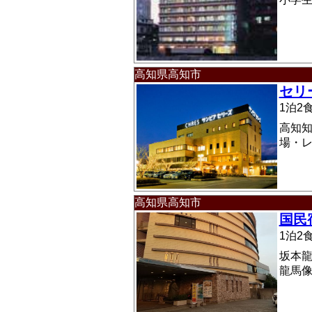
高知県高知市
セリ
1泊
高知
場・レ
高知県高知市
国民
1泊
坂本龍
龍馬像