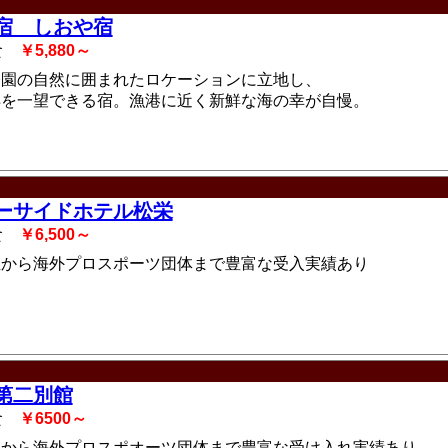
宿 しおや宿
3食
￥5,880～
公園の自然に囲まれたロケーションに立地し、
洋を一望できる宿。漁港に近く新鮮な海の幸が自慢。
ーサイドホテル松栄
2食
￥6,500～
生から海外プロスポーツ団体まで豊富な受入実績あり
第二別館
2食
￥6500～
生から海外プロスポオーツ団体まで豊富な受け入れ実績あり