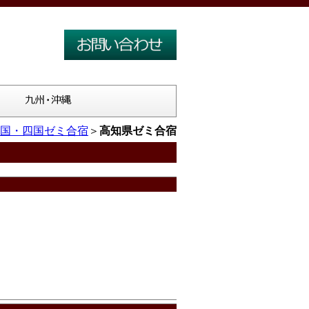
国・四国ゼミ合宿
＞
高知県ゼミ合宿