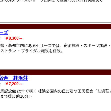
ーズ
2食
￥8,300～
知県・高知市内にあるセリーズでは、宿泊施設・スポーツ施設
ストラン・ ブライダル施設を併設。
宿舎 桂浜荘
2食
￥7,200～
馬記念館 はすぐ横！ 桂浜公園内の丘に建つ国民宿舎『桂浜荘
まで徒歩約10分＞