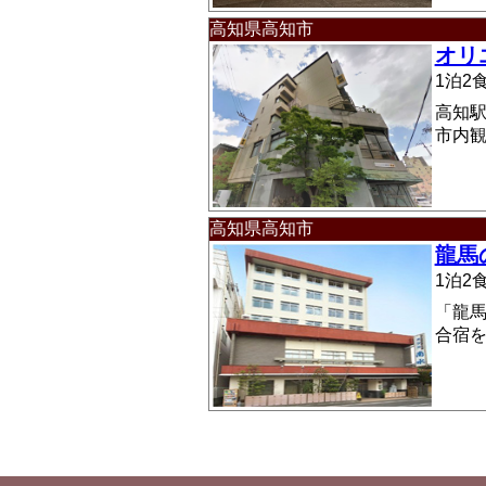
高知県高知市
オリ
1泊
高知駅
市内
高知県高知市
龍馬
1泊
「龍馬
合宿