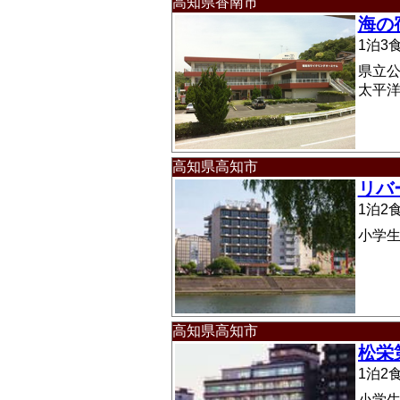
高知県香南市
海の
1泊
県立
太平
高知県高知市
リバ
1泊
小学
高知県高知市
松栄
1泊
小学