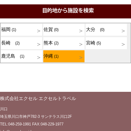
福岡
佐賀
大分
(1)
(0)
(0)
長崎
熊本
宮崎
(2)
(2)
(5)
鹿児島
沖縄
(1)
(1)
株式会社エクセル エクセルトラベル
川口
埼玉県川口市神戸782-3 サンテラス川口2F
TEL:048-259-1991 FAX:048-229-1977