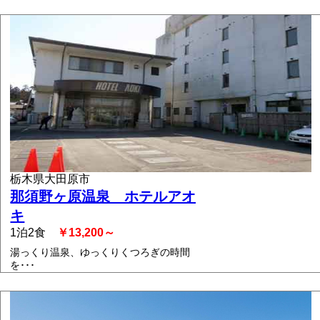
栃木県大田原市
那須野ヶ原温泉 ホテルアオ
キ
1泊2食
￥13,200～
湯っくり温泉、ゆっくりくつろぎの時間
を･･･