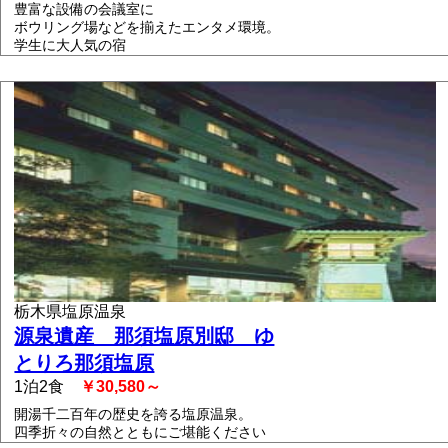
豊富な設備の会議室に
ボウリング場などを揃えたエンタメ環境。
学生に大人気の宿
栃木県塩原温泉
源泉遺産 那須塩原別邸 ゆ
とりろ那須塩原
1泊2食
￥30,580～
開湯千二百年の歴史を誇る塩原温泉。
四季折々の自然とともにご堪能ください