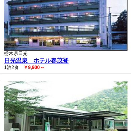
栃木県日光
日光温泉 ホテル春茂登
1泊2食
￥9,900～