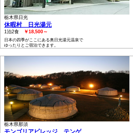
栃木県日光
休暇村 日光湯元
1泊2食
￥18,500～
日本の四季がここにある奥日光湯元温泉で
ゆったりとご宿泊できます。
栃木県那須
モンゴリアビレッジ テンゲ