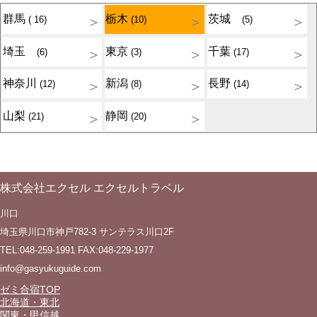
群馬
栃木
茨城
( 16)
(10)
(5)
埼玉
東京
千葉
(6)
(3)
(17)
神奈川
新潟
長野
(12)
(8)
(14)
山梨
静岡
(21)
(20)
株式会社エクセル エクセルトラベル
川口
埼玉県川口市神戸782-3 サンテラス川口2F
TEL:048-259-1991 FAX:048-229-1977
info@gasyukuguide.com
ゼミ合宿TOP
北海道・東北
関東・甲信越