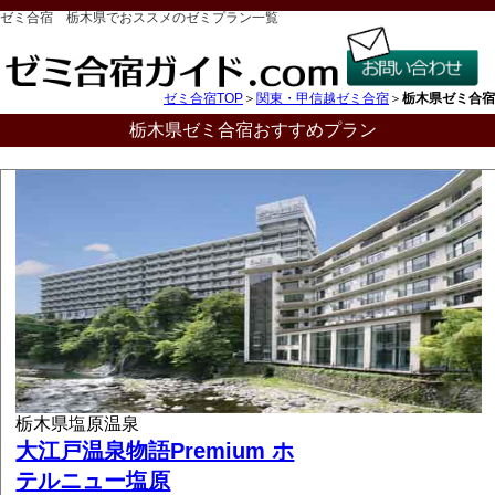
ゼミ合宿 栃木県でおススメのゼミプラン一覧
ゼミ合宿TOP
＞
関東・甲信越ゼミ合宿
＞
栃木県ゼミ合宿
栃木県ゼミ合宿おすすめプラン
栃木県塩原温泉
大江戸温泉物語Premium ホ
テルニュー塩原