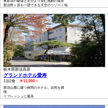
奥那須の秘湯と天空より望む感動の風景
那須野ヶ原を一望できる天空のリゾート地
栃木県那須高原
グランドホテル愛寿
1泊2食
￥11,000～
那須山麓に建つ林間のホテル。自然を満
喫、
リフレッシュに最高