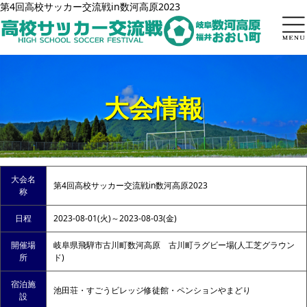
第4回高校サッカー交流戦in数河高原2023
トップページ
in数河高原
大会情報
inおおい町
過去大会
申込方法
大会名
第4回高校サッカー交流戦in数河高原2023
よくある質問
称
お問い合わせ
日程
2023-08-01(火)～2023-08-03(金)
開催場
岐阜県飛騨市古川町数河高原 古川町ラグビー場(人工芝グラウン
所
ド)
宿泊施
池田荘・すごうビレッジ修徒館・ペンションやまどり
設