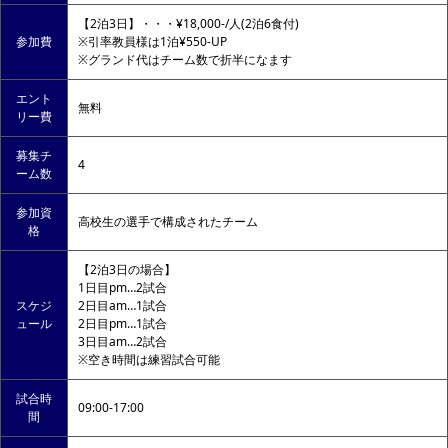
【2泊3日】・・・¥18,000-/人(2泊6食付)
参加費
※引率教員様は1泊¥550-UP
※グランド代はチーム数で折半になます
エント
無料
リー費
募集チ
4
ーム数
参加資
高校生の選手で構成されたチーム
格
【2泊3日の場合】
1日目pm…2試合
スケジ
2日目am…1試合
ュール
2日目pm…1試合
3日目am…2試合
※空き時間は練習試合可能
試合時
09:00-17:00
間