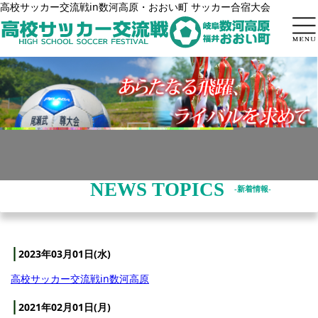
高校サッカー交流戦in数河高原・おおい町 サッカー合宿大会
トップページ
in数河高原
inおおい町
過去大会
申込方法
NEWS TOPICS
-新着情報-
よくある質問
お問い合わせ