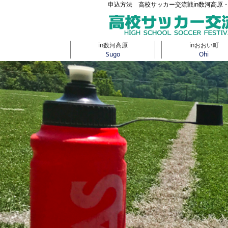
申込方法 高校サッカー交流戦in数河高原
in数河高原
inおおい町
Sugo
Ohi