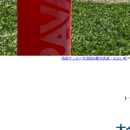
高校サッカー交流戦in数河高原・おおい町
ト
大