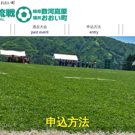
・おおい町
過去大会
申込方法
past event
entry
申込方法