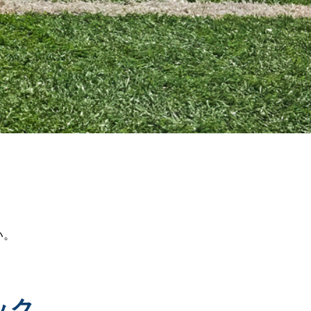
い。
ック