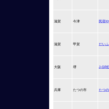
滋賀
今津
民宿や
滋賀
甲賀
だいふ
大阪
堺
J-GR
兵庫
たつの市
たつの