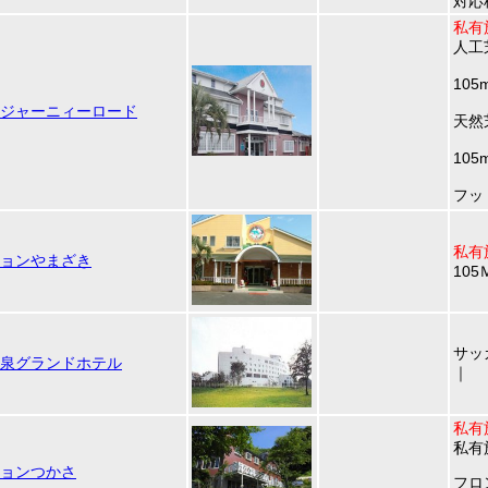
対応
私有
人工
105
ジャーニィーロード
天然
105
フッ
私有
ョンやまざき
105
サッ
泉グランドホテル
｜
私有
私有
ョンつかさ
フロ