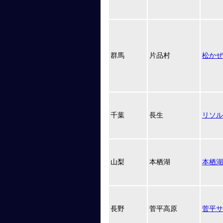
群馬
片品村
松かぜ
千葉
長生
リソル
山梨
本栖湖
本栖湖
長野
菅平高原
菅平サ