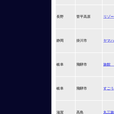
長野
菅平高原
リゾー
静岡
掛川市
ヤマハ
岐阜
飛騨市
旅館 
岐阜
飛騨市
すごう
滋賀
高島
丸三旅