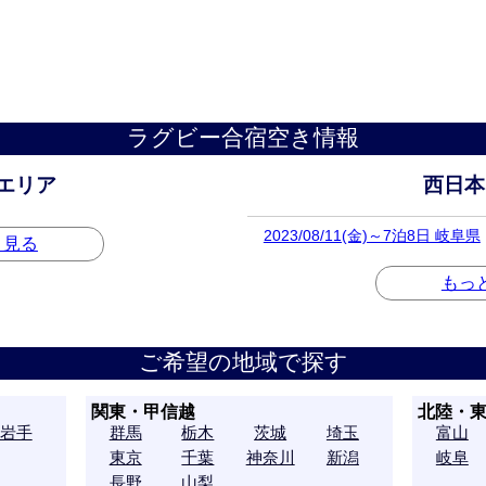
ラグビー合宿空き情報
エリア
西日本
2023/08/11(金)～7泊8日 岐阜県
と見る
もっ
ご希望の地域で探す
関東・甲信越
北陸・
岩手
群馬
栃木
茨城
埼玉
富山
東京
千葉
神奈川
新潟
岐阜
長野
山梨