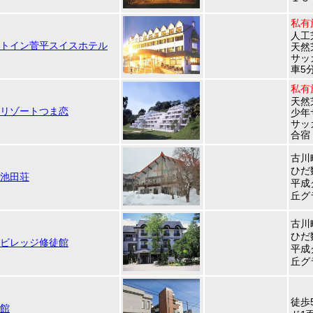
私有
人工
トイン菅平スイスホテル
天然
サッ
車5
私有
天然
リゾートつま恋
少年
サッ
合宿
古川
ひだ
池田荘
平成
丘グ
古川
ひだ
ビレッジ修徒館
平成
丘グ
徒歩
館