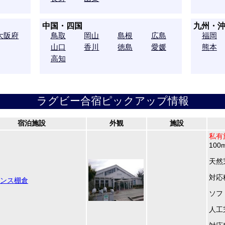
中国・四国
九州・
大阪府
鳥取
岡山
島根
広島
福岡
山口
香川
徳島
愛媛
熊本
高知
ラグビー合宿ピックアップ情報
宿泊施設
外観
施設
私有
100
天然
対応
ンス棚倉
ソフ
人工