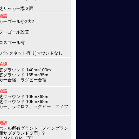
芝サッカー場２面
施設
カーゴール小2大2
フトゴール設置
ロスゴール有
(バックネット有り)マウンドなし
施設
芝グラウンド 140m×100m
芝グラウンド 135m×95m
カー合宿、ラグビー合宿
施設
芝グラウンド 105m×68m
芝グラウンド 105m×68m
カー、ラクロス、ラグビー、アメフ
施設
ホテル所有グランド（メイングラン
面サブグランド３面）?
０Ｍ×９０Ｍ（芝）