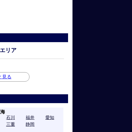
エリア
と見る
東海
石川
福井
愛知
三重
静岡