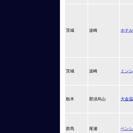
茨城
波崎
ホテル
茨城
波崎
ミンシ
栃木
那須烏山
大金温
群馬
尾瀬
ペンシ