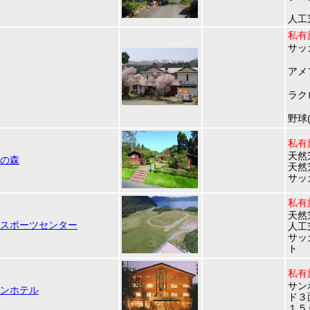
人工
私有
サッ
アメ
ラク
野球
私有
天然
の森
天然
サッ
私有
天然
スポーツセンター
人工
サッ
ト
私有
サン
ンホテル
ド３
１５