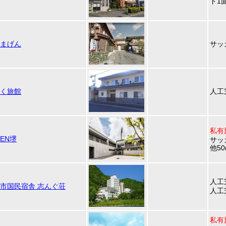
ド1
まげん
サッ
く旅館
人工
私有
EEN堺
サッ
他5
人工
市国民宿舎 志んぐ荘
人工
私有