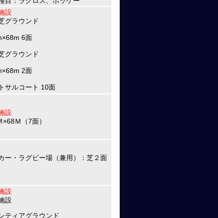
種目：ラクロス、ホッケー
施設
芝グラウンド
m×68m 6面
芝グラウンド
m×68m 2面
トサルコート 10面
施設
Ｍ×68Ｍ（7面）
カー・ラグビー場（兼用）：芝２面
施設
施設
ンティアグラウンド