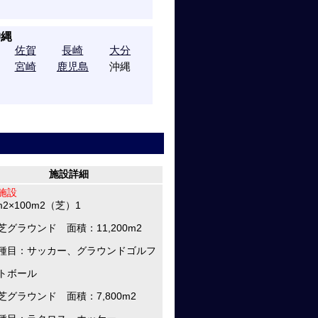
沖縄
佐賀
長崎
大分
宮崎
鹿児島
沖縄
施設詳細
施設
m2×100m2（芝）1
芝グラウンド 面積：11,200m2
種目：サッカー、グラウンドゴルフ
トボール
芝グラウンド 面積：7,800m2