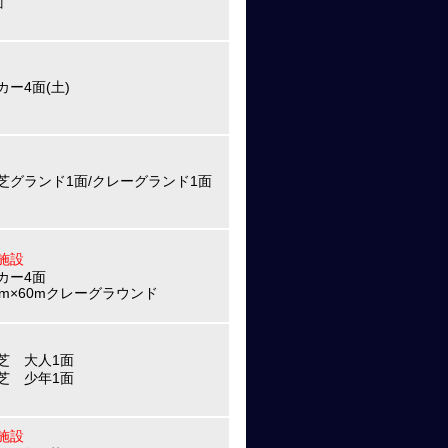
面
カー4面(土)
芝グランド1面/クレーグランド1面
施設
カー4面
0m×60mクレーグラウンド
芝 大人1面
芝 少年1面
施設