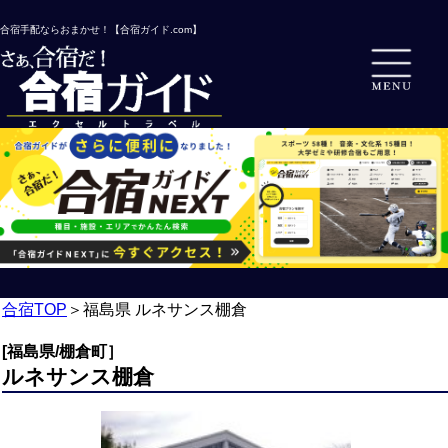
合宿手配ならおまかせ！【合宿ガイド.com】
合宿TOP
＞
福島県 ルネサンス棚倉
[福島県/棚倉町］
ルネサンス棚倉