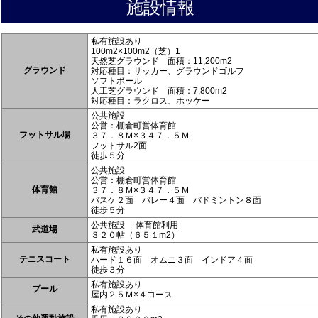
施設情報
私有施設あり
100m2×100m2（芝）1
天然芝グラウンド 面積：11,200m2
グラウンド
対応種目：サッカー、グラウンドゴルフ
ソフトボール
人工芝グラウンド 面積：7,800m2
対応種目：ラクロス、ホッケー
公共施設
公営：棚倉町営体育館
フットサル場
３７．８Ｍ×３４７．５Ｍ
フットサル2面
徒歩５分
公共施設
公営：棚倉町営体育館
体育館
３７．８Ｍ×３４７．５Ｍ
バスケ２面 バレー４面 バドミントン８面
徒歩５分
公共施設 体育館利用
武道場
３２０帖（６５１m2）
私有施設あり
テニスコート
ハード１６面 オムニ３面 インドア４面
徒歩３分
私有施設あり
プール
屋内２５Ｍ×４コース
私有施設あり