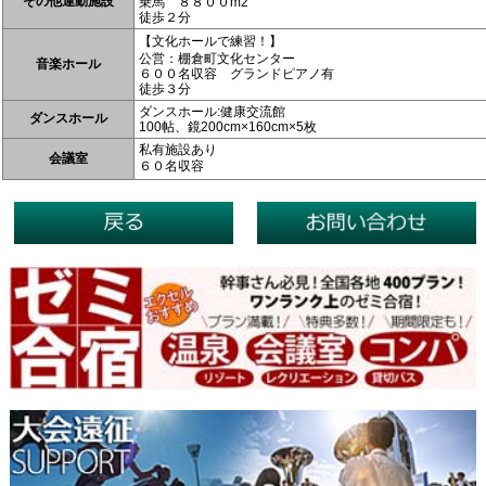
その他運動施設
乗馬 ８８００m2
徒歩２分
【文化ホールで練習！】
公営：棚倉町文化センター
音楽ホール
６００名収容 グランドピアノ有
徒歩３分
ダンスホール:健康交流館
ダンスホール
100帖、鏡200cm×160cm×5枚
私有施設あり
会議室
６０名収容