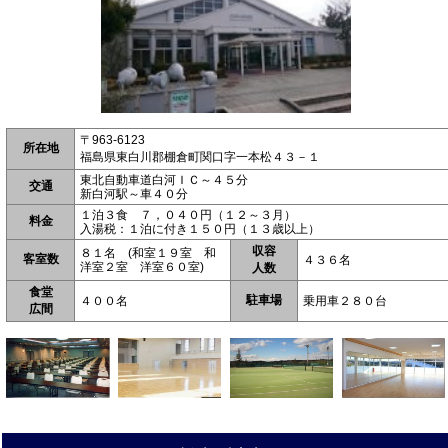
〒963-6123
所在地
福島県東白川郡棚倉町関口字一本松４３－１
東北自動車道白河ＩＣ～４５分
交通
新白河駅～車４０分
１泊３食 ７，０４０円（１２～３月）
料金
入湯税：１泊に付き１５０円（１３歳以上）
収容
８１名 (和室１９室 和
客室数
４３６名
洋室２室 洋室６０室)
人数
食堂
駐車場
４００名
乗用車２８０台
広間