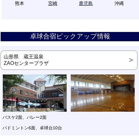
熊本
宮崎
鹿児島
沖縄
卓球合宿ピックアップ情報
山形県 蔵王温泉
ZAOセンタープラザ
バスケ2面、バレー2面
バドミントン6面、卓球台10台