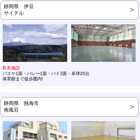
静岡県 伊豆
サイテル
私有施設
バスケ1面・バレー1面・バド2面・卓球20台
体育館まで徒歩圏内!
静岡県 熱海市
南風荘