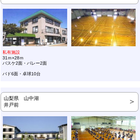
私有施設
31ｍ×28ｍ
バスケ2面・バレー2面
バド6面・卓球10台
山梨県 山中湖
井戸前