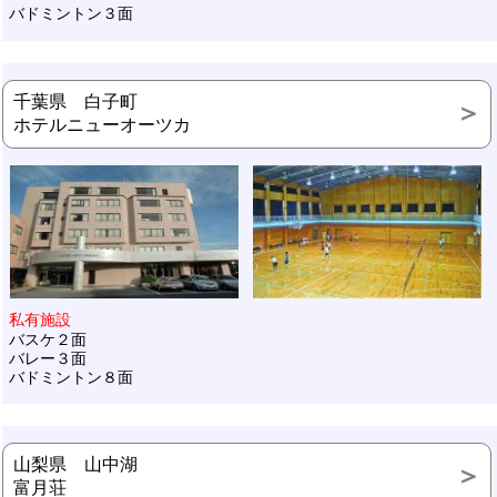
バドミントン３面
千葉県 白子町
ホテルニューオーツカ
私有施設
バスケ２面
バレー３面
バドミントン８面
山梨県 山中湖
富月荘