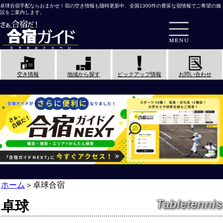
卓球合宿手配ならおまかせ！宿の空き情報も随時更新中、全国1300件の豊富な宿情報でご希望の施
設をご案内します。
空き情報
地域から探す
ピックアップ情報
お問い合わせ
ホーム
＞
卓球合宿
Tabletennis
卓球