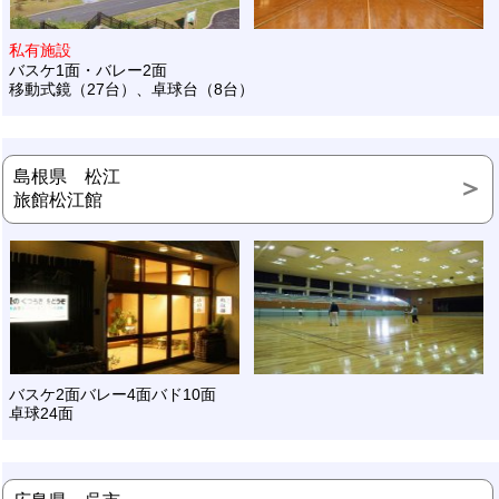
私有施設
バスケ1面・バレー2面
移動式鏡（27台）、卓球台（8台）
島根県 松江
旅館松江館
バスケ2面バレー4面バド10面
卓球24面