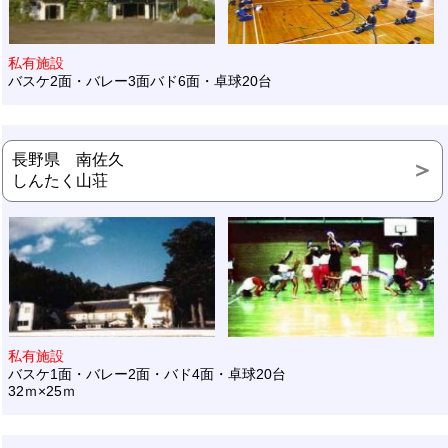
私有施設
バスケ2面・バレー3面バド6面・卓球20台
長野県 南佐久
しんたく山荘
私有施設
バスケ1面・バレー2面・バド4面・卓球20台
32ｍ×25ｍ