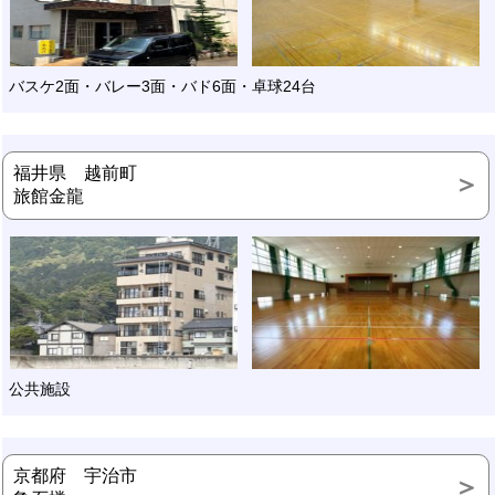
バスケ2面・バレー3面・バド6面・卓球24台
福井県 越前町
旅館金龍
公共施設
京都府 宇治市