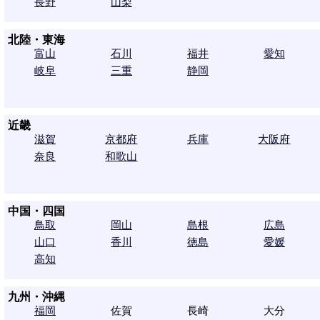
長野
山梨
北陸・東海
富山
石川
福井
愛知
岐阜
三重
静岡
近畿
滋賀
京都府
兵庫
大阪府
奈良
和歌山
中国・四国
鳥取
岡山
島根
広島
山口
香川
徳島
愛媛
高知
九州・沖縄
福岡
佐賀
長崎
大分