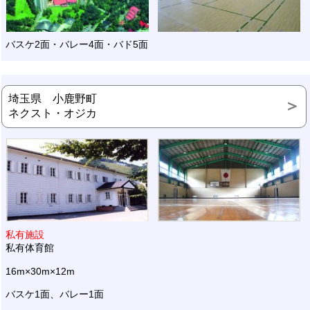
バスケ2面・バレー4面・バド5面
埼玉県 小鹿野町
ネクスト・オジカ
私有施設
私有体育館
16m×30m×12m
バスケ1面、バレー1面