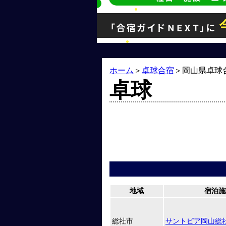
ホーム
＞
卓球合宿
＞
岡山県卓球
卓球
地域
宿泊施
総社市
サントピア岡山総