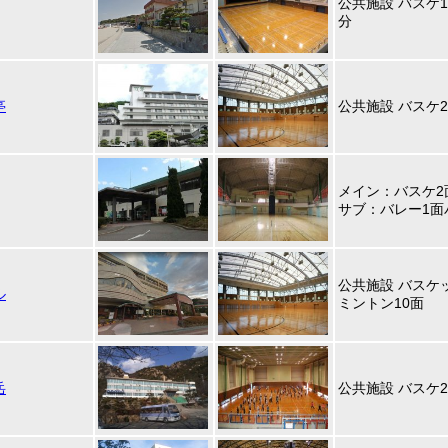
公共施設 バスケ1
分
亭
公共施設 バスケ
メイン：バスケ2
サブ：バレー1面
公共施設 バスケ
ル
ミントン10面
岳
公共施設 バスケ2