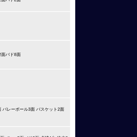
2面バド8面
面 バレーボール3面 バスケット2面