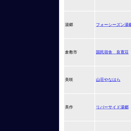
湯郷
フォーシーズン湯
倉敷市
国民宿舎 良寛荘
美咲
山荘やなはら
美作
リバーサイド湯郷