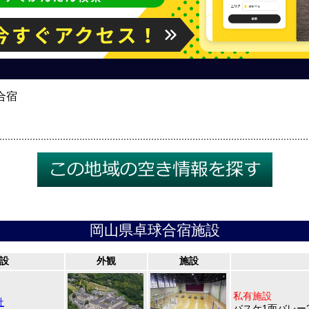
合宿
岡山県卓球合宿施設
設
外観
施設
私有施設
社
バスケ1面バレー