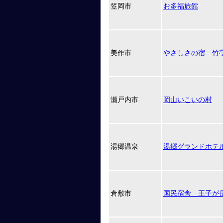
笠岡市
お多福旅館
美作市
やさしさの宿 竹
瀬戸内市
岡山いこいの村
湯郷温泉
湯郷グランドホテ
倉敷市
国民宿舎 王子が