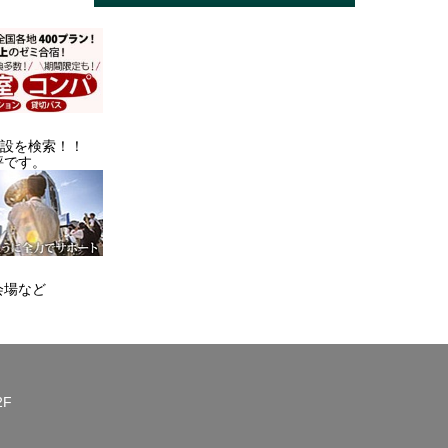
施設を検索！！
評です。
会場など
2F