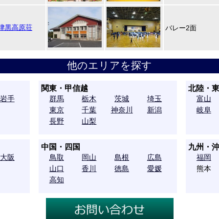
津黒高原荘
バレー2面
他のエリアを探す
関東・甲信越
北陸・
岩手
群馬
栃木
茨城
埼玉
富山
東京
千葉
神奈川
新潟
岐阜
長野
山梨
中国・四国
九州・
大阪
鳥取
岡山
島根
広島
福岡
山口
香川
徳島
愛媛
熊本
高知