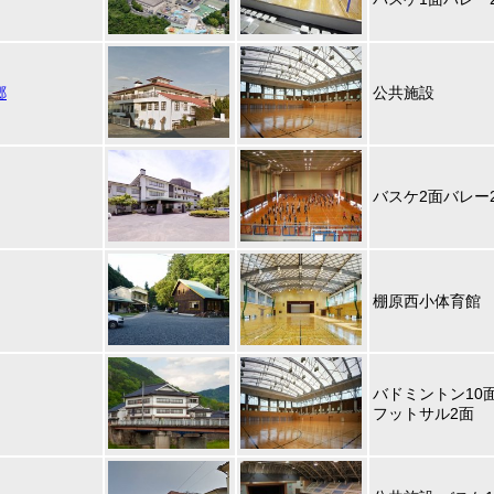
郷
公共施設
バスケ2面バレー
棚原西小体育館
バドミントン10
フットサル2面