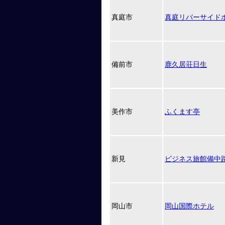
真庭市
真庭リバーサイド
備前市
鹿久居荘日生
美作市
ふくます亭
新見
ビジネス旅館備中
岡山市
岡山国際ホテル