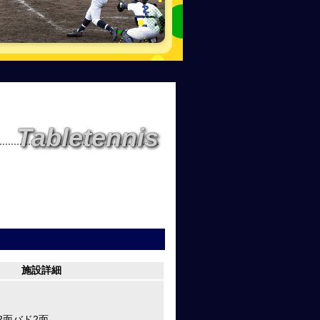
Tabletennis
施設詳細
2面バド2面