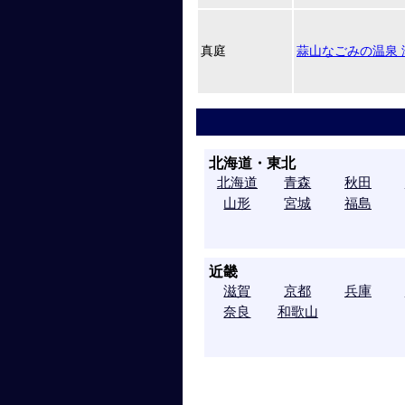
真庭
蒜山なごみの温泉 
北海道・東北
北海道
青森
秋田
山形
宮城
福島
近畿
滋賀
京都
兵庫
奈良
和歌山