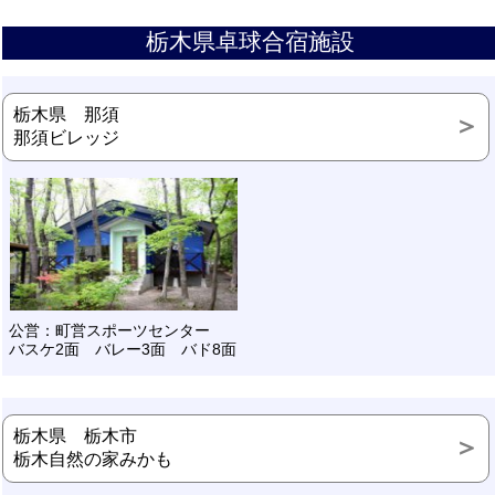
栃木県卓球合宿施設
栃木県 那須
那須ビレッジ
公営：町営スポーツセンター
バスケ2面 バレー3面 バド8面
栃木県 栃木市
栃木自然の家みかも