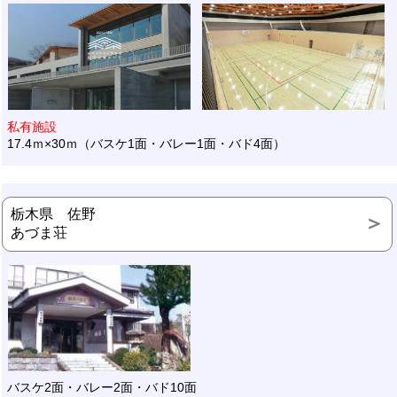
私有施設
17.4ｍ×30ｍ（バスケ1面・バレー1面・バド4面）
栃木県 佐野
あづま荘
バスケ2面・バレー2面・バド10面