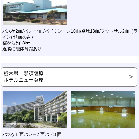
バスケ2面/バレー4面/バドミントン10面/卓球13面/フットサル2面（ラ
インは1面のみ）
宿から約13km
近隣に他体育館あり
栃木県 那須塩原
ホテルニュー塩原
バスケ1 面バレー2 面バド3 面