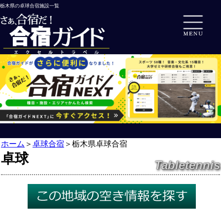
栃木県の卓球合宿施設一覧
ホーム
＞
卓球合宿
＞
栃木県卓球合宿
卓球
Tabletennis