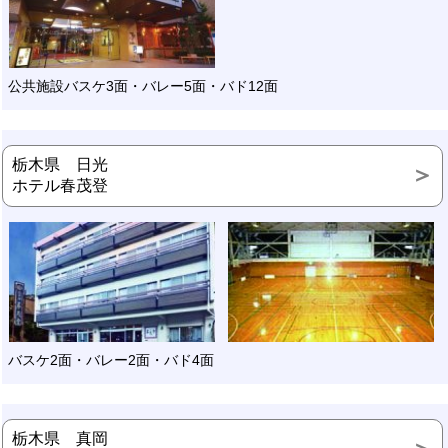
公共施設バスケ3面・バレー5面・バド12面
栃木県 日光
ホテル春茂登
バスケ2面・バレー2面・バド4面
栃木県 真岡