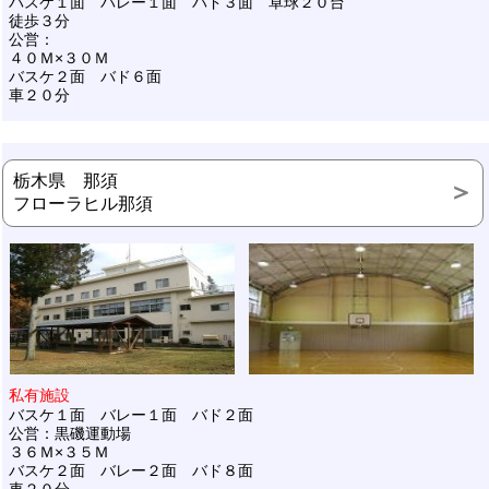
バスケ１面 バレー１面 バド３面 卓球２０台
徒歩３分
公営：
４０Ｍ×３０Ｍ
バスケ２面 バド６面
車２０分
栃木県 那須
フローラヒル那須
私有施設
バスケ１面 バレー１面 バド２面
公営：黒磯運動場
３６Ｍ×３５Ｍ
バスケ２面 バレー２面 バド８面
車２０分