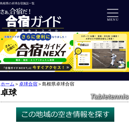
島根県の卓球合宿施設一覧
ホーム
＞
卓球合宿
＞
島根県卓球合宿
卓球
Tabletennis