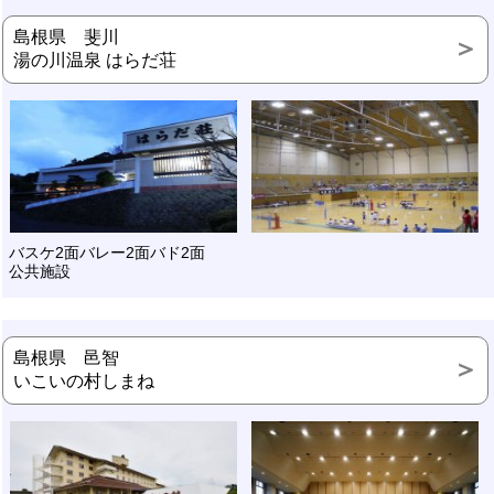
島根県 斐川
湯の川温泉 はらだ荘
バスケ2面バレー2面バド2面
公共施設
島根県 邑智
いこいの村しまね