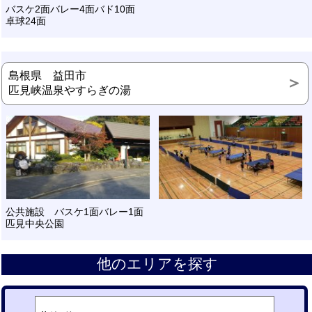
バスケ2面バレー4面バド10面
卓球24面
島根県 益田市
匹見峡温泉やすらぎの湯
公共施設 バスケ1面バレー1面
匹見中央公園
他のエリアを探す