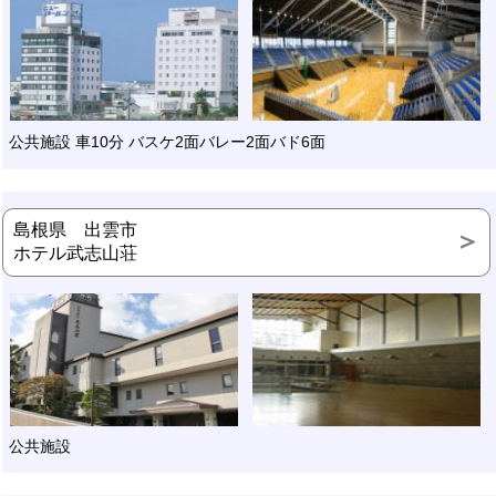
公共施設 車10分 バスケ2面バレー2面バド6面
島根県 出雲市
ホテル武志山荘
公共施設