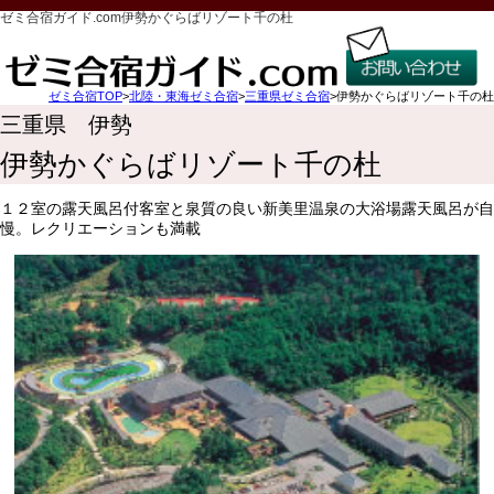
ゼミ合宿ガイド.com伊勢かぐらばリゾート千の杜
ゼミ合宿TOP
>
北陸・東海ゼミ合宿
>
三重県ゼミ合宿
>伊勢かぐらばリゾート千の杜
三重県 伊勢
伊勢かぐらばリゾート千の杜
１２室の露天風呂付客室と泉質の良い新美里温泉の大浴場露天風呂が自
慢。レクリエーションも満載