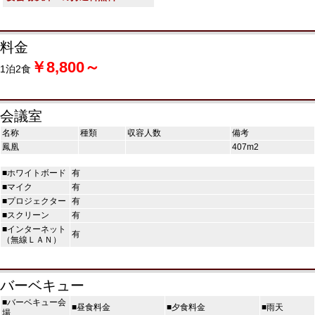
料金
￥8,800～
1泊2食
会議室
名称
種類
収容人数
備考
鳳凰
407m2
■ホワイトボード
有
■マイク
有
■プロジェクター
有
■スクリーン
有
■インターネット
有
（無線ＬＡＮ）
バーベキュー
■バーベキュー会
■昼食料金
■夕食料金
■雨天
場