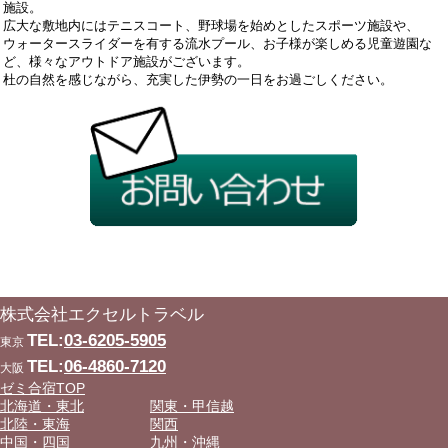
施設。
広大な敷地内にはテニスコート、野球場を始めとしたスポーツ施設や、
ウォータースライダーを有する流水プール、お子様が楽しめる児童遊園な
ど、様々なアウトドア施設がございます。
杜の自然を感じながら、充実した伊勢の一日をお過ごしください。
株式会社エクセルトラベル
TEL:
03-6205-5905
東京
TEL:
06-4860-7120
大阪
ゼミ合宿TOP
北海道・東北
関東・甲信越
北陸・東海
関西
中国・四国
九州・沖縄