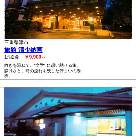
三重県津市
旅館 清少納言
1泊2食
￥9,900～
故きを温ねて、“文学” に想い馳せる旅。
静けさと、時の流れを残した佇まいの湯
宿。