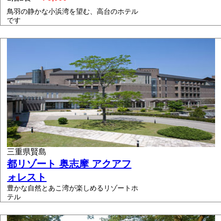
鳥羽の静かな小浜湾を望む、高台のホテル
です
三重県賢島
都リゾート 奥志摩 アクアフ
ォレスト
豊かな自然とあこ湾が楽しめるリゾートホ
テル