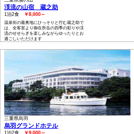
渓流の山宿 蔵之助
1泊2食
￥8,000～
温泉街の最奥地にひっそりと佇む蔵之助で
は、全客室より御在所岳の四季の彩りや渓
流のせせらぎを楽しみながらゆったりとお
過ごしいただけます
三重県烏羽
烏羽グランドホテル
1泊2食
￥9,000～