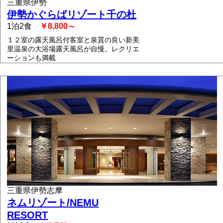
三重県伊勢
伊勢かぐらばリゾート千の杜
1泊2食
￥8,800～
１２室の露天風呂付客室と泉質の良い新美
里温泉の大浴場露天風呂が自慢。レクリエ
ーションも満載
三重県伊勢志摩
ネムリゾート/NEMU
RESORT