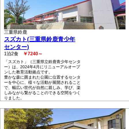
三重県鈴鹿
スズカト(三重県鈴鹿青少年
センター)
1泊2食
￥7240～
「スズカト」（三重県立鈴鹿青少年センタ
ー）は、2024年4月にリニューアルオープ
ンした教育活動拠点です。
豊かな森に囲まれた公園に位置するセンタ
ーを中心に、様々な活動が展開されること
で、幅広い世代が自然に親しみ、学び、楽
しみながら繋がることのできる空間をつく
りました。