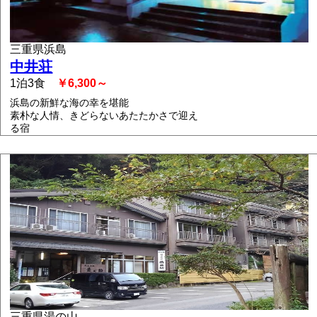
三重県浜島
中井荘
1泊3食
￥6,300～
浜島の新鮮な海の幸を堪能
素朴な人情、きどらないあたたかさで迎え
る宿
三重県湯の山