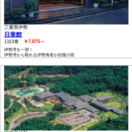
三重県伊勢
日章館
1泊3食
￥7,875～
伊勢湾を一望！
伊勢湾から取れる伊勢海老が自慢の宿