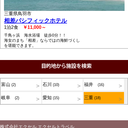
三重県鳥羽市
相差パシフィックホテル
1泊2食
￥11,000～
千鳥ヶ浜 海水浴場 徒歩0分！！
海女のまち「相差」ならではの海鮮づくし
を堪能できます。
富山
石川
福井
(2)
(10)
(16)
岐阜
愛知
三重
(2)
(15)
(18)
株式会社エクセル エクセルトラベル