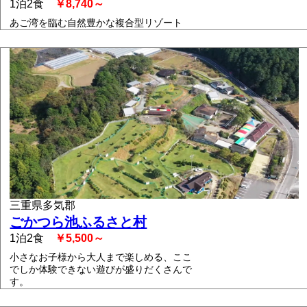
1泊2食
￥8,740～
あご湾を臨む自然豊かな複合型リゾート
三重県多気郡
ごかつら池ふるさと村
1泊2食
￥5,500～
小さなお子様から大人まで楽しめる、ここ
でしか体験できない遊びが盛りだくさんで
す。