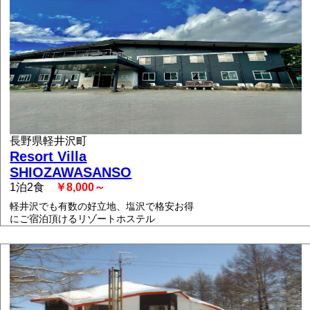
長野県軽井沢町
Resort Villa
SHIOZAWASANSO
1泊2食
￥8,000～
軽井沢でも有数の好立地、塩沢で格安お得
にご宿泊頂けるリゾートホステル