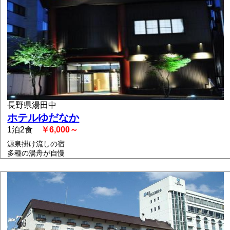
長野県湯田中
ホテルゆだなか
1泊2食
￥6,000～
源泉掛け流しの宿
多種の湯舟が自慢