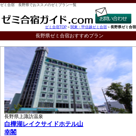
ゼミ合宿 長野県でおススメのゼミプラン一覧
ゼミ合宿TOP
＞
関東・甲信越ゼミ合宿
＞
長野県ゼミ合宿
長野県ゼミ合宿おすすめプラン
長野県上諏訪温泉
白樺湖レイクサイドホテル山
幸閣