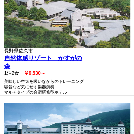
長野県佐久市
自然体感リゾート かすがの
森
1泊2食
￥9,530～
美味しい空気を吸いながらのトレーニング
騒音など気にせず楽器演奏
マルチタイプの合宿研修型ホテル