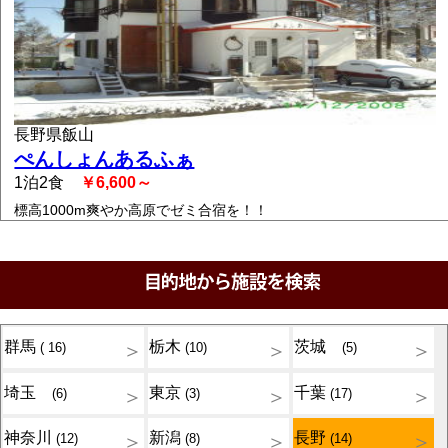
長野県飯山
ぺんしょんあるふぁ
1泊2食
￥6,600～
標高1000m爽やか高原でゼミ合宿を！！
群馬
栃木
茨城
( 16)
(10)
(5)
埼玉
東京
千葉
(6)
(3)
(17)
神奈川
新潟
長野
(12)
(8)
(14)