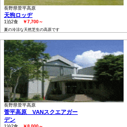
長野県菅平高原
天狗ロッヂ
1泊2食
￥7,700～
夏の冷涼な天然芝生の高原です
長野県菅平高原
菅平高原 VANスクエアガー
デン
1泊2食
￥8,000～