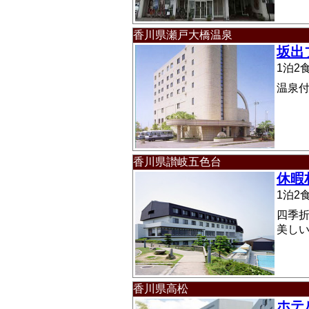
香川県瀬戸大橋温泉
坂出
1泊
温泉
香川県讃岐五色台
休暇
1泊
四季
美し
香川県高松
ホテ