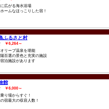
前に広がる海水浴場
トホームなほっこりした宿！
島ふるさと村
2食
￥6,264～
島オリーブ温泉を堪能
夕陽百選の景色と充実の施設
の宿泊施設があります
旅館
3食
￥6,000～
艇乗り場からすぐ！
島の宿最大の収容人数！