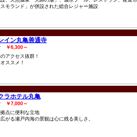
コスモランド」が併設された総合レジャー施設
ンイン丸亀善通寺
3食
￥6,300～
らのアクセス抜群！
にオススメ！
クラホテル丸亀
3食
￥7,000～
の拠点に便利な立地
に広がる瀬戸内海の景観は心に残る美しさ。