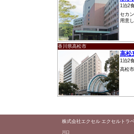
1泊
セカ
用意
香川県高松市
高松
1泊
高松
株式会社エクセル エクセルトラ
川口