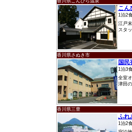
香川県こんぴら温泉
こん
1泊
江戸
スタ
香川県さぬき市
国民
1泊
全室
津田
香川県三豊
ふれ
1泊
宿泊