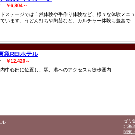
2食
￥6,804～
ンドステージでは自然体験や手作り体験など、様々な体験メニ
しています。うどん打ちや陶芸など、カルチャー体験も豊富で
東急REIホテル
2食
￥12,420～
市内中心部に位置し、駅、港へのアクセスも徒歩圏内
ゼミ合
ベル
北海
関東