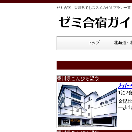
ゼミ合宿 香川県でおススメのゼミプラン一覧
香川県こんぴら温泉
わた
1泊
金毘
一歩