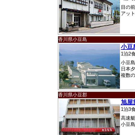
目の
アッ
香川県小豆島
小豆
1泊
小豆
日本
複数
香川県小豆郡
旭屋
1泊
高速
小豆