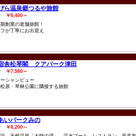
ぴら温泉郷つるや旅館
2食
￥6,400～
末期創業の老舗旅館！
ッフが丁寧にお出迎え
宿舎松琴閣 クアパーク津田
3食
￥7,560～
オーシャンビュー
の松原・琴林公園に隣接する旅館
あいパークみの
2食
￥6,200～
施設、天然温泉「大師の湯」、温水プール、レストラン、産直