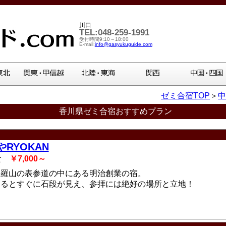
川口
TEL:048-259-1991
受付時間9:10～18:00
E-mail:
info@gasyukuguide.com
ゼミ合宿TOP
＞
中
香川県ゼミ合宿おすすめプラン
やRYOKAN
2食
￥7,000～
比羅山の表参道の中にある明治創業の宿。
出るとすぐに石段が見え、参拝には絶好の場所と立地！