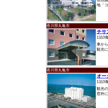
地「
香川県丸亀市
チサ
1泊
車か
観光
香川県丸亀市
オー
1泊
観光
窓外