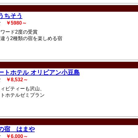
うちそう
2食
￥5980～
ワード2度の受賞
違う2種類の宿を楽しめる宿
ートホテル オリビアン小豆島
3食
￥8,532～
ティビティーも沢山、
ートホテルゼミプラン
の宿 はまや
2食
￥6,000～