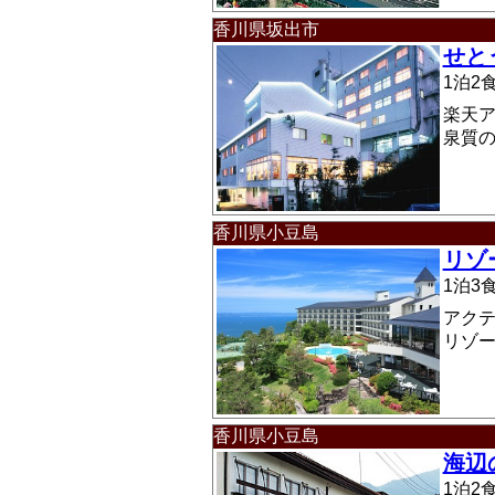
香川県坂出市
せと
1泊
楽天ア
泉質の
香川県小豆島
リゾ
1泊
アク
リゾ
香川県小豆島
海辺
1泊