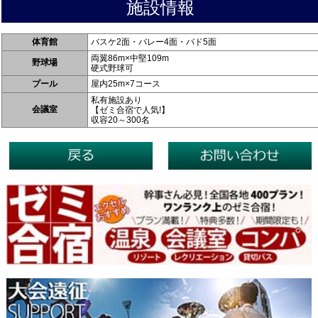
施設情報
体育館
バスケ2面・バレー4面・バド5面
両翼86m×中堅109m
野球場
硬式野球可
プール
屋内25m×7コース
私有施設あり
会議室
【ゼミ合宿で人気!】
収容20～300名