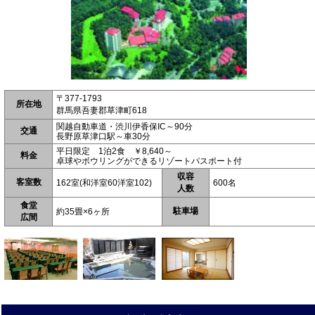
〒377-1793
所在地
群馬県吾妻郡草津町618
関越自動車道・渋川伊香保IC～90分
交通
長野原草津口駅～車30分
平日限定 1泊2食 ￥8,640～
料金
卓球やボウリングができるリゾートパスポート付
収容
客室数
162室(和洋室60洋室102)
600名
人数
食堂
駐車場
約35畳×6ヶ所
広間