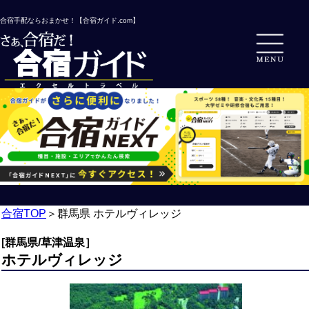
合宿手配ならおまかせ！【合宿ガイド.com】
合宿TOP
＞
群馬県 ホテルヴィレッジ
[群馬県/草津温泉］
ホテルヴィレッジ