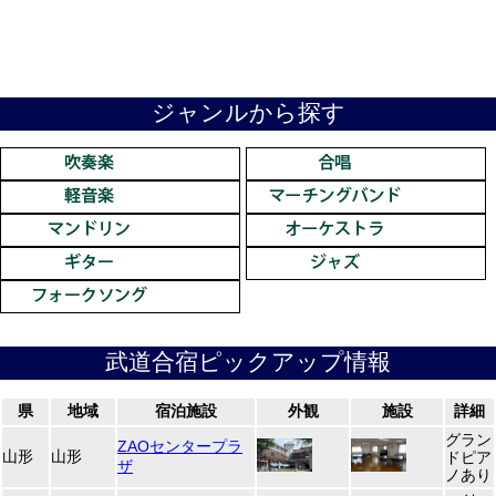
ジャンルから探す
武道合宿ピックアップ情報
県
地域
宿泊施設
外観
施設
詳細
グラン
ZAOセンタープラ
山形
山形
ドピア
ザ
ノあり