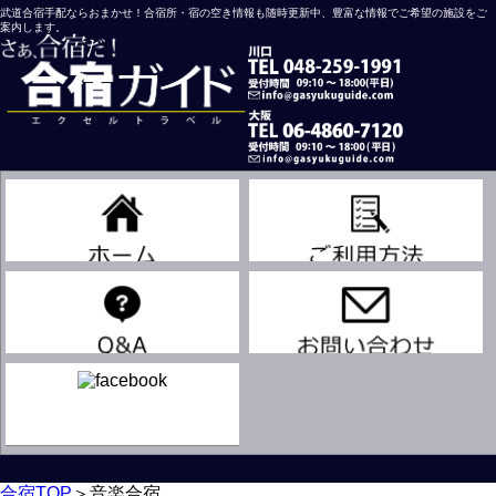
武道合宿手配ならおまかせ！合宿所・宿の空き情報も随時更新中、豊富な情報でご希望の施設をご
案内します。
川口営業所
大阪営業所
吹奏楽
合宿TOP
＞
音楽合宿