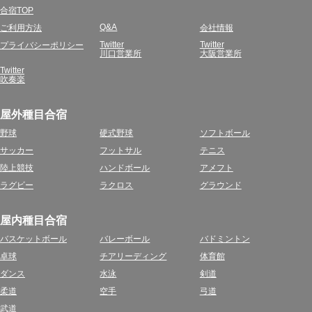
合宿TOP
Q&A
ご利用方法
会社情報
Twitter
Twitter
プライバシーポリシー
川口営業所
大阪営業所
Twitter
吹奏楽
屋外種目合宿
野球
硬式野球
ソフトボール
サッカー
フットサル
テニス
陸上競技
ハンドボール
アメフト
ラグビー
ラクロス
グラウンド
屋内種目合宿
バスケットボール
バレーボール
バドミントン
卓球
チアリーディング
体育館
ダンス
水泳
剣道
柔道
空手
弓道
武道