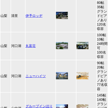
80帖
35帖
グラン
山梨
清里
伊予ロッヂ
ドピア
ノあり
120名
収容
100帖
10帖
24時間
山梨
河口湖
丸富荘
可
100名
収容
90帖
20帖
グラン
山梨
河口湖
ニューハイツ
ドピア
ノあり
77名収
容
145帖
140帖
グラン
グループインほり