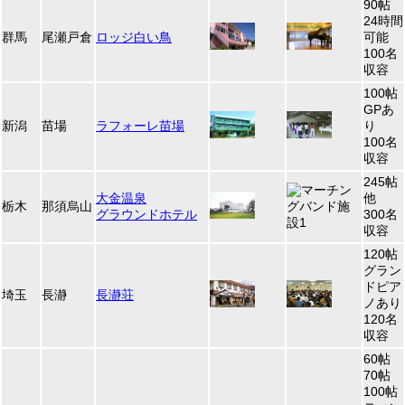
90帖
24時間
群馬
尾瀬戸倉
ロッジ白い鳥
可能
100名
収容
100帖
GPあ
新潟
苗場
ラフォーレ苗場
り
100名
収容
245帖
大金温泉
他
栃木
那須烏山
グラウンドホテル
300名
収容
120帖
グラン
ドピア
埼玉
長瀞
長瀞荘
ノあり
120名
収容
60帖
70帖
100帖