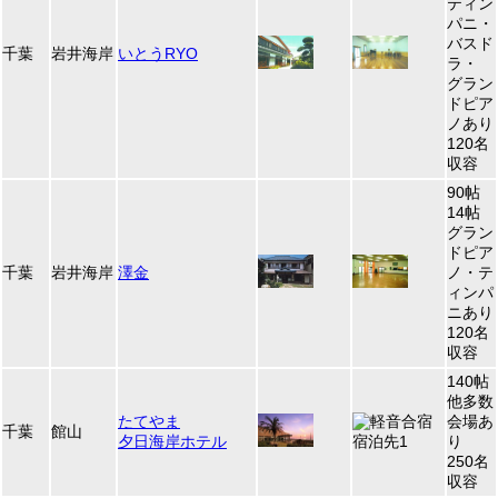
ティン
パニ・
バスド
千葉
岩井海岸
いとうRYO
ラ・
グラン
ドピア
ノあり
120名
収容
90帖
14帖
グラン
ドピア
千葉
岩井海岸
澤金
ノ・テ
ィンパ
ニあり
120名
収容
140帖
他多数
たてやま
会場あ
千葉
館山
夕日海岸ホテル
り
250名
収容