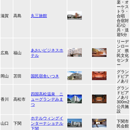
楽・オ
ーケス
トラ・
滋賀
高島
丸三旅館
合唱
合宿対
応/公
共・送
迎5分
リーデ
ンロー
あおいビジネスホ
ズ 県
広島
福山
テル
民文化
センタ
ー
グラン
岡山
苫田
国民宿舎いつき
ドピア
ノあり
グラン
ドピア
四国高松温泉 ニ
ノあり
香川
高松市
ューグランデみま
300m2
つ
公共施
設
ホテルウィングイ
下関市
山口
下関
ンターナショナル
民会館
下関