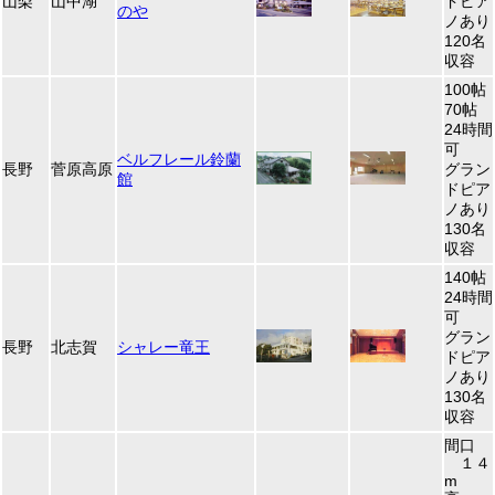
山梨
山中湖
ドピア
のや
ノあり
120名
収容
100帖
70帖
24時間
可
ベルフレール鈴蘭
長野
菅原高原
グラン
館
ドピア
ノあり
130名
収容
140帖
24時間
可
グラン
長野
北志賀
シャレー竜王
ドピア
ノあり
130名
収容
間口
１４
m