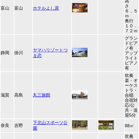
高
さ
富山
富山
ホテルよし原
６．５
ｍ
奥行
１０．
７２ｍ
グラン
ドピア
ノ有
ヤマハリゾートつ
静岡
掛川
アップ
ま恋
ライト
ピアノ
有
吹奏
楽・オ
ーケス
トラ・
滋賀
高島
丸三旅館
合唱
合宿対
応/公
共・送
迎5分
下北山スポーツ公
奈良
吉野
88㎡
園
吹奏