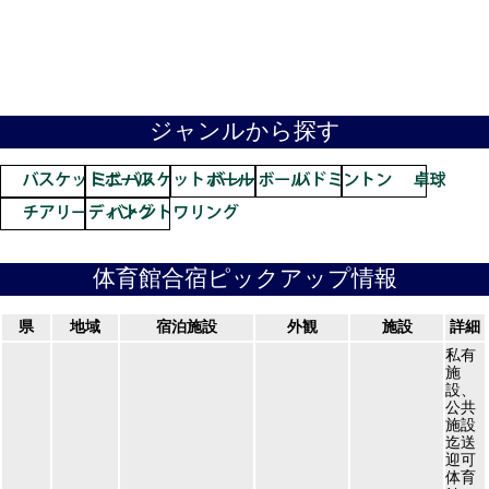
ジャンルから探す
体育館合宿ピックアップ情報
県
地域
宿泊施設
外観
施設
詳細
私有
施
設、
公共
施設
迄送
迎可
体育