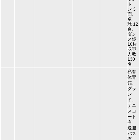
ト
ン 3
面、
卓
球 12
台、
ダン
ス鏡
10枚
収容
人数
130
名
私有
体育
館、
グラ
ン
ド、
テニ
スコ
ート
有
送迎
バス
有、