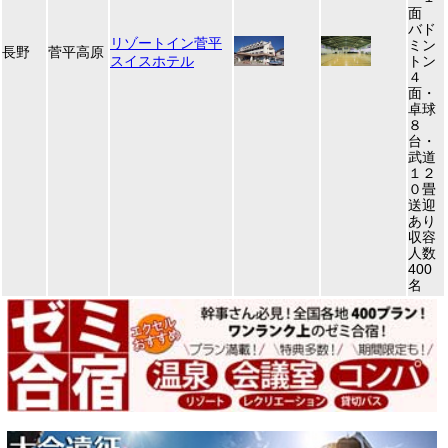
面
バド
リゾートイン菅平
ミン
長野
菅平高原
スイスホテル
トン
４
面・
卓球
８
台・
武道
１２
０畳
送迎
あり
収容
人数
400
名