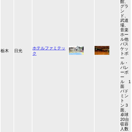
館、
グラ
ン
ド、
武道
場、
音楽
ホー
ル他
バス
ホテルファミテッ
ケッ
栃木
日光
ク
トボ
ー
ル・
バレ
ーボ
ー
ル 1
面
バド
ミン
ト
ン 3
面、
卓球
20台
収容
人数