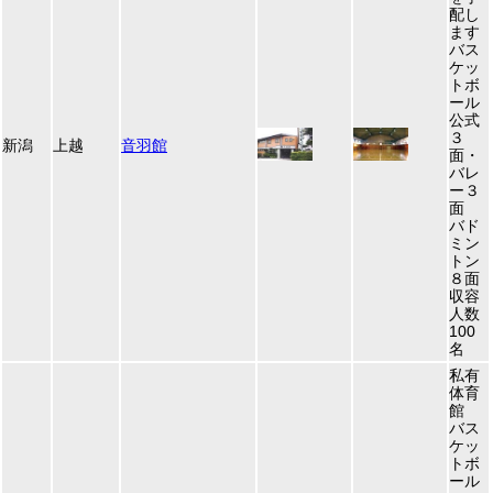
配し
ます
バス
ケッ
トボ
ール
公式
３
新潟
上越
音羽館
面・
バレ
ー３
面
バド
ミン
トン
８面
収容
人数
100
名
私有
体育
館
バス
ケッ
トボ
ール