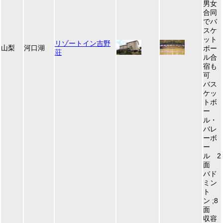
男女
合同
でバ
スケ
ット
リゾートイン吉野
山梨
河口湖
ボー
荘
ル合
宿も
可
バス
ケッ
トボ
ー
ル・
バレ
ーボ
ー
ル 2
面
バド
ミン
ト
ン ;8
面
収容