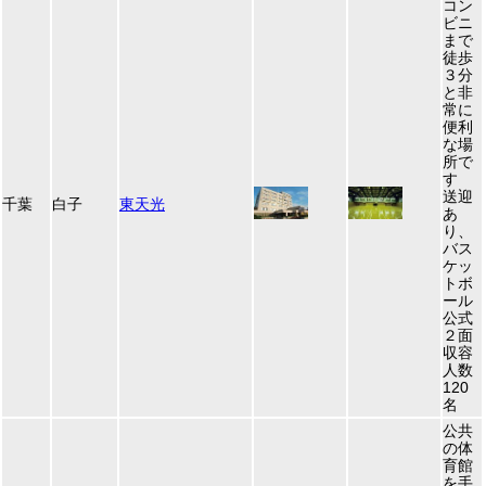
コン
ビニ
まで
徒歩
３分
と非
常に
便利
な場
所で
す
送迎
千葉
白子
東天光
あ
り、
バス
ケッ
トボ
ール
公式
２面
収容
人数
120
名
公共
の体
育館
を手