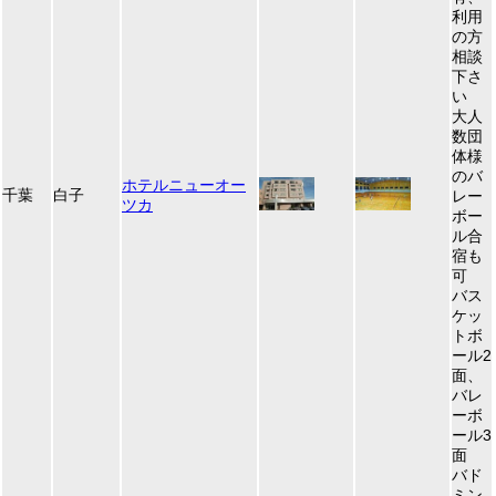
利用
の方
相談
下さ
い
大人
数団
体様
のバ
ホテルニューオー
千葉
白子
レー
ツカ
ボー
ル合
宿も
可
バス
ケッ
トボ
ール2
面、
バレ
ーボ
ール3
面
バド
ミン