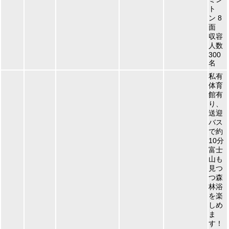
ト
ン 8
面
収容
人数
300
名
私有
体育
館有
り、
送迎
バス
で約
10分
富士
山も
見つ
つ森
林浴
を楽
しめ
ま
す！