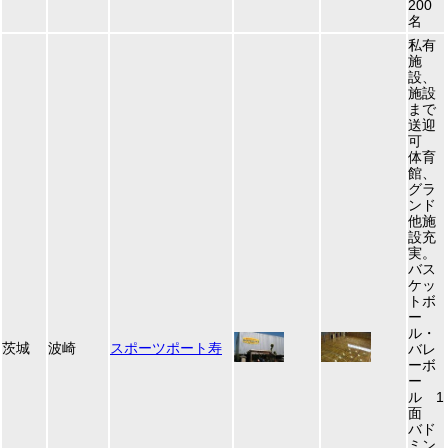
200
名
私有
施
設、
施設
まで
送迎
可
体育
館、
グラ
ンド
他施
設充
実。
バス
ケッ
トボ
ー
ル・
茨城
波崎
スポーツポート寿
バレ
ーボ
ー
ル 1
面
バド
ミン