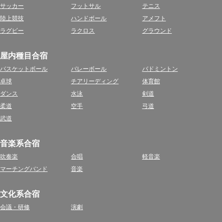
サッカー
フットサル
テニス
陸上競技
ハンドボール
アメフト
ラグビー
ラクロス
グラウンド
屋内種目合宿
バスケットボール
バレーボール
バドミントン
卓球
チアリーディング
体育館
ダンス
水泳
剣道
柔道
空手
弓道
武道
音楽系合宿
吹奏楽
合唱
軽音楽
マーチングバンド
音楽
文化系合宿
会議・研修
演劇