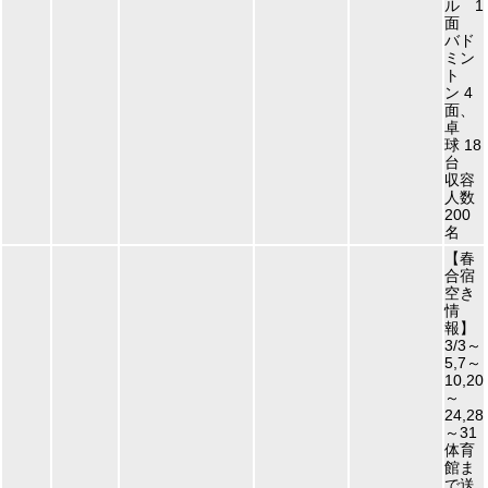
ル 1
面
バド
ミン
ト
ン 4
面、
卓
球 18
台
収容
人数
200
名
【春
合宿
空き
情
報】
3/3～
5,7～
10,20
～
24,28
～31
体育
館ま
で送