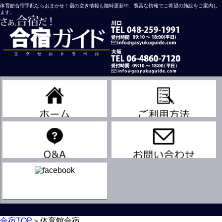
体育館合宿手配ならおまかせ！宿の空き情報も随時更新中、豊富な情報でご希望の施設をご案内し
ます。
川口営業所
大阪営業所
吹奏楽
合宿TOP
＞
体育館合宿