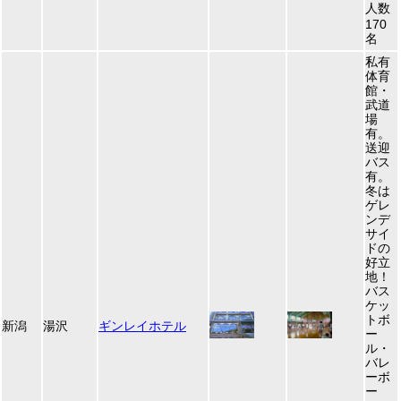
人数
170
名
私有
体育
館・
武道
場
有。
送迎
バス
有。
冬は
ゲレ
ンデ
サイ
ドの
好立
地！
バス
ケッ
トボ
新潟
湯沢
ギンレイホテル
ー
ル・
バレ
ーボ
ー