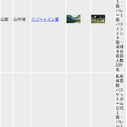
１
面・
バレ
ー１
山梨
山中湖
リゾートイン愛
面
バド
ミン
トン
４
面・
卓球
８台
収容
人数
220
名
私有
体育
館
バス
ケッ
トボ
ール
公式
１
面・
バレ
ー１