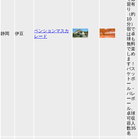
迎有
り
（約
10
分）
宿で
ペンションマスカ
静岡
伊豆
は卓
レード
球も
無料
で楽
しめ
ま
す！
バス
ケッ
トボ
ー
ル・
バレ
ーボ
ー
ル、
卓球
可収
容人
数35
名