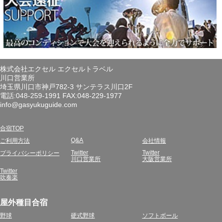
株式会社エクセル エクセルトラベル
川口営業所
埼玉県川口市神戸782-3 サンテラス川口2F
電話:048-259-1991 FAX:048-229-1977
info@gasyukuguide.com
合宿TOP
Q&A
ご利用方法
会社情報
Twitter
Twitter
プライバシーポリシー
川口営業所
大阪営業所
Twitter
吹奏楽
屋外種目合宿
野球
硬式野球
ソフトボール