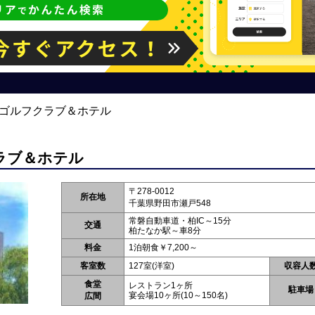
ーゴルフクラブ＆ホテル
ラブ＆ホテル
〒278-0012
所在地
千葉県野田市瀬戸548
常磐自動車道・柏IC～15分
交通
柏たなか駅～車8分
料金
1泊朝食￥7,200～
客室数
127室(洋室)
収容人
食堂
レストラン1ヶ所
駐車場
宴会場10ヶ所(10～150名)
広間