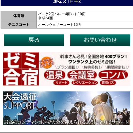
バスケ2面バレー4面バド10面
体育館
卓球24面
テニスコート
オールウェザーコート16面