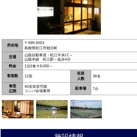
〒690-0003
所在地
島根県松江市朝日町
山陰自動車道・松江中央I.C～
交通
山陰本線 松江駅～徒歩4分
料金
1泊3食￥8,000～
収容
客室数
12室
36名
人数
食堂
40名収容可能
駐車場
7台
コンパ会場兼用
広間
施設情報