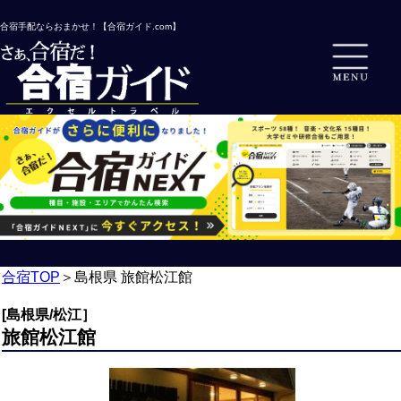
合宿手配ならおまかせ！【合宿ガイド.com】
合宿TOP
＞
島根県 旅館松江館
[島根県/松江］
旅館松江館