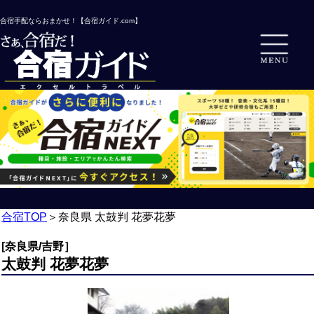
合宿手配ならおまかせ！【合宿ガイド.com】
合宿TOP
＞
奈良県 太鼓判 花夢花夢
[奈良県/吉野］
太鼓判 花夢花夢