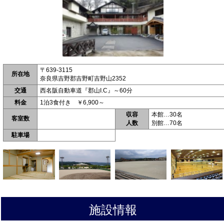
〒639-3115
所在地
奈良県吉野郡吉野町吉野山2352
交通
西名阪自動車道『郡山I.C』～60分
料金
1泊3食付き ￥6,900～
収容
本館…30名
客室数
人数
別館…70名
駐車場
施設情報