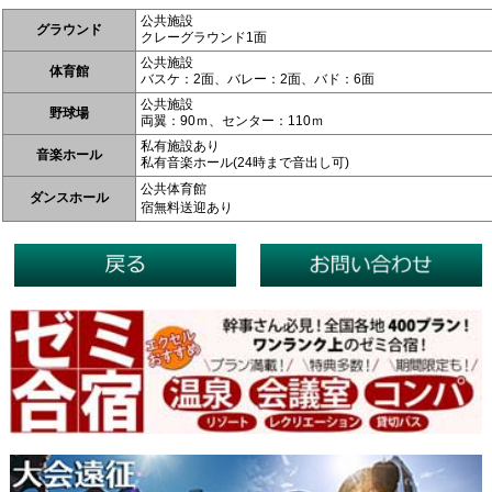
公共施設
グラウンド
クレーグラウンド1面
公共施設
体育館
バスケ：2面、バレー：2面、バド：6面
公共施設
野球場
両翼：90ｍ、センター：110ｍ
私有施設あり
音楽ホール
私有音楽ホール(24時まで音出し可)
公共体育館
ダンスホール
宿無料送迎あり