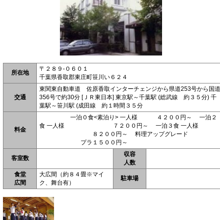
〒２８９-０６０１
所在地
千葉県香取郡東庄町笹川い６２４
東関東自動車道 佐原香取インターチェンジから県道253号から国
交通
356号で約30分 [ＪＲ東日本] 東京駅～千葉駅 (総武線 約３５分) 千
葉駅～笹川駅 (成田線 約１時間３５分
一泊０食<素泊り> 一人様 ４２００円～ 一泊２
食 一人様 ７２００円～ 一泊３食 一人様
料金
８２００円～ 料理アップグレード
プラ１５００円～
収容
客室数
人数
食堂
大広間（約８４畳※マイ
駐車場
広間
ク、舞台有）