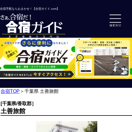
合宿手配ならおまかせ！【合宿ガイド.com】
合宿TOP
＞
千葉県 土善旅館
[千葉県/香取郡］
土善旅館