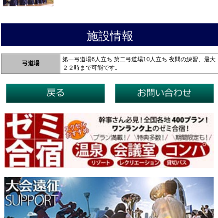
施設情報
第一弓道場6人立ち 第二弓道場10人立ち 夜間の練習、最大
弓道場
２２時まで可能です。