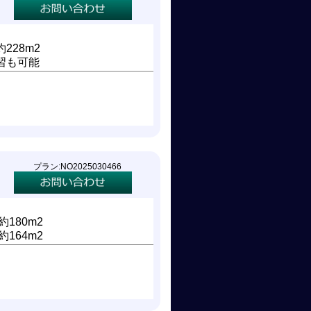
228m2
習も可能
！
プラン:NO2025030466
約180m2
約164m2