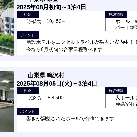
2025年08月初旬～3泊4日
料金
施設情報
1泊3食 10,450～
ホール 約
パート練
ポイント
新設ホテルをエクセルトラベルが独占ご案内中！
今なら8月初旬の合宿日程選べます！
山梨県 鳴沢村
2025年08月05日(火)～3泊4日
料金
施設情報
1泊3食 ￥8,500～
大ホール 
会議室有 
ポイント
響きが調整されたホールで合宿できます！