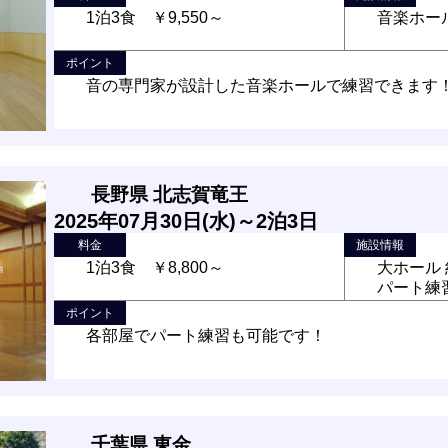
1泊3食 ￥9,550～
音楽ホール
ポイント
音の専門家が設計した音楽ホールで練習できます
長野県 北志賀竜王
2025年07月30日(水)～2泊3日
料金
施設情報
1泊3食 ￥8,800～
大ホール 
パート練習
ポイント
各部屋でパート練習も可能です！
千葉県 東金