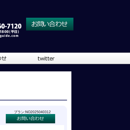
川口営業所
大阪営業所
吹奏楽
プラン:NO2025040312