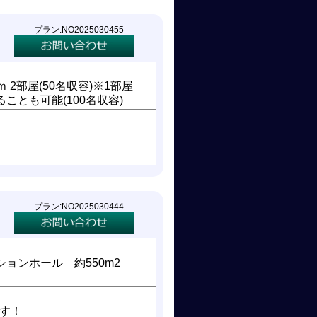
プラン:NO2025030455
5ｍ 2部屋(50名収容)※1部屋
ことも可能(100名収容)
プラン:NO2025030444
ョンホール 約550m2
す！