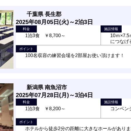
千葉県 長生郡
2025年08月05日(火)～2泊3日
料金
施設情報
1泊3食 ￥8,700～
10ｍ×7.
につなげる
ポイント
100名収容の練習会場を2部屋お使い頂けます！
新潟県 南魚沼市
2025年07月28日(月)～3泊4日
料金
施設情報
1泊3食 ￥8,200～
コンベンシ
ポイント
ホテルから徒歩2分の距離に大きなホールがありま