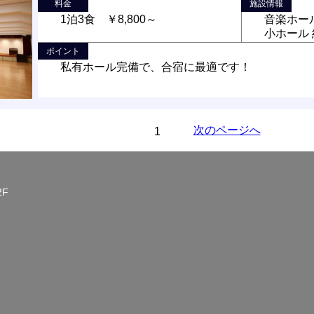
料金
施設情報
1泊3食 ￥8,800～
音楽ホール
小ホール 
ポイント
私有ホール完備で、合宿に最適です！
次のページへ
1
2F