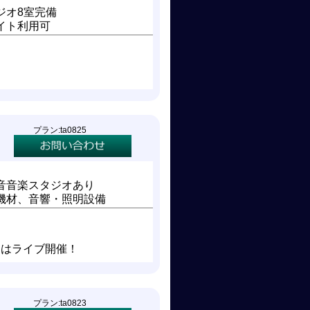
ジオ8室完備
イト利用可
プラン:ta0825
音音楽スタジオあり
機材、音響・照明設備
日はライブ開催！
プラン:ta0823