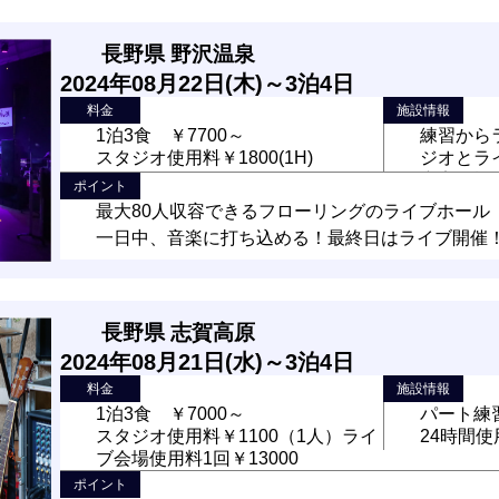
長野県 野沢温泉
2024年08月22日(木)～3泊4日
料金
施設情報
1泊3食 ￥7700～
練習から
スタジオ使用料￥1800(1H)
ジオとラ
充実の機
ポイント
最大80人収容できるフローリングのライブホール
一日中、音楽に打ち込める！最終日はライブ開催
長野県 志賀高原
2024年08月21日(水)～3泊4日
料金
施設情報
1泊3食 ￥7000～
パート練
スタジオ使用料￥1100（1人）ライ
24時間
ブ会場使用料1回￥13000
ポイント