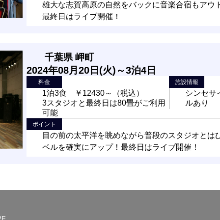
雄大な志賀高原の自然をバックに音楽合宿もアウ
最終日はライブ開催！
千葉県 岬町
2024年08月20日(火)～3泊4日
料金
施設情報
1泊3食 ￥12430～（税込）
シンセサ
3スタジオと最終日は80畳がご利用
ルあり
可能
ポイント
目の前の太平洋を眺めながら普段のスタジオとは
ベルを確実にアップ！最終日はライブ開催！
宿から走って15秒で海
2F