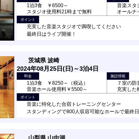
1泊3食 ￥6500～
音楽スタ
スタジオ使用料21時まで無料
オールナ
ポイント
充実した音楽スタジオで満喫してください
最終日はライブ開催！
茨城県 波崎
2024年08月25日(日)～3泊4日
料金
施設情報
1泊3食 ￥8250～（税込）
７室の防
音楽ホール使用料￥5500～
充実した
ポイント
音楽に特化した合宿トレーニングセンター
スタンディングで800人収容可能なホールで最終
山梨県 山中湖