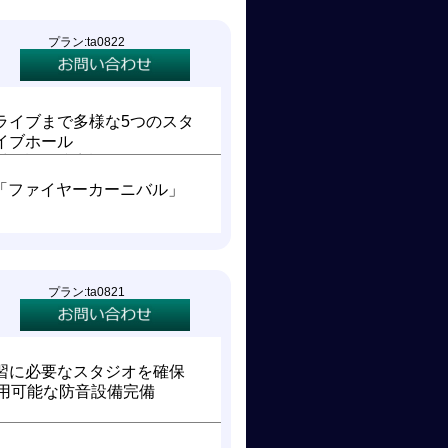
プラン:ta0822
ライブまで多様な5つのスタ
イブホール
材と設備防音設備もしっかり
「ファイヤーカーニバル」
！
プラン:ta0821
習に必要なスタジオを確保
使用可能な防音設備完備