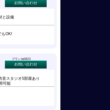
材と設備
もOK!
プラン:ta0823
防音スタジオ5部屋あり
使用可能