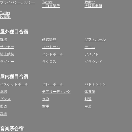
Twitter
Twitter
プライバシーポリシー
川口営業所
大阪営業所
Twitter
吹奏楽
屋外種目合宿
野球
硬式野球
ソフトボール
サッカー
フットサル
テニス
陸上競技
ハンドボール
アメフト
ラグビー
ラクロス
グラウンド
屋内種目合宿
バスケットボール
バレーボール
バドミントン
卓球
チアリーディング
体育館
ダンス
水泳
剣道
柔道
空手
弓道
武道
音楽系合宿