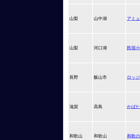
山梨
山中湖
アミュ
山梨
河口湖
民宿小
長野
飯山市
ロッジ
滋賀
高島
かばた
和歌山
和歌山
和歌の