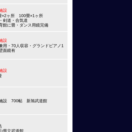
施設
畳×2ヶ所 100畳×1ヶ所
・剣道・合気道
育館に畳・ダンス用鏡完備
施設
兼用・70人収容・グランドピアノ1
壁面鏡有
施設
畳
施設 700帖 新旭武道館
帖
山県立武道館