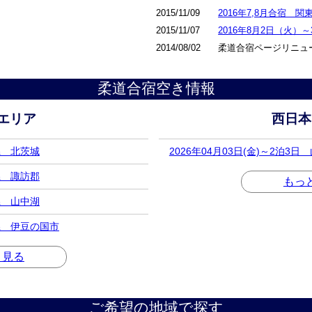
2015/11/09
2016年7,8月合宿 
2015/11/07
2016年8月2日（火
2014/08/02
柔道合宿ページリニュ
柔道合宿空き情報
エリア
西日本
城県 北茨城
2026年04月03日(金)～2泊3
野県 諏訪郡
もっ
梨県 山中湖
静岡県 伊豆の国市
と見る
ご希望の地域で探す