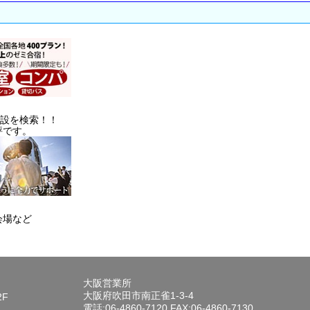
施設を検索！！
評です。
会場など
大阪営業所
大阪府吹田市南正雀1-3-4
2F
電話:06-4860-7120 FAX:06-4860-7130