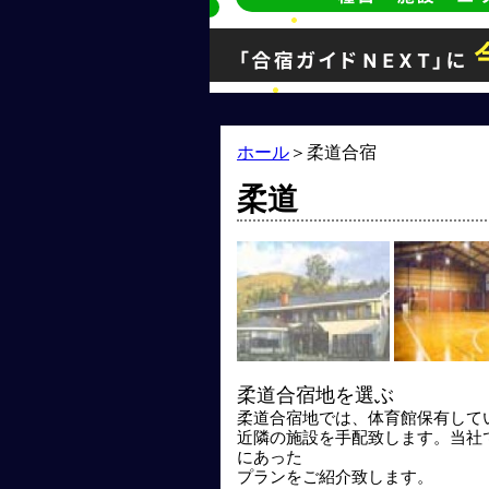
ホール
＞
柔道合宿
柔道
柔道合宿地を選ぶ
柔道合宿地では、体育館保有して
近隣の施設を手配致します。当社
にあった
プランをご紹介致します。