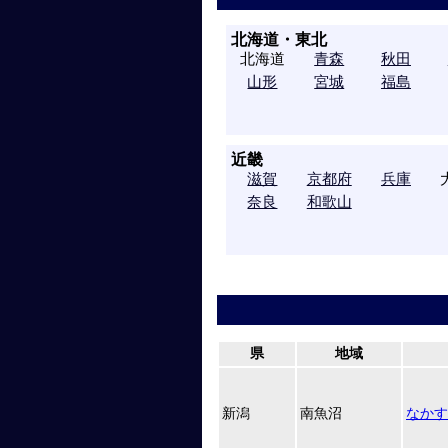
北海道・東北
北海道
青森
秋田
山形
宮城
福島
近畿
滋賀
京都府
兵庫
奈良
和歌山
県
地域
新潟
南魚沼
なかす