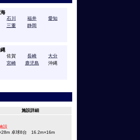
東海
石川
福井
愛知
三重
静岡
沖縄
佐賀
長崎
大分
宮崎
鹿児島
沖縄
施設詳細
施設
×28m 卓球8台 16.2m×16m