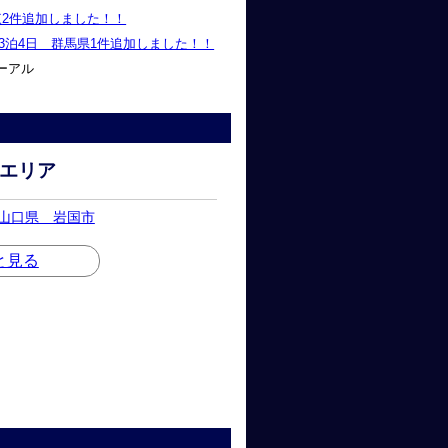
関東2件追加しました！！
）～3泊4日 群馬県1件追加しました！！
ーアル
エリア
日 山口県 岩国市
と見る