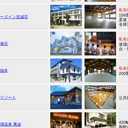
私有
156
ーズイン至誠荘
柔道
全体
私有
海荘
道場
台・
私有
福本
200
リゾート
公共
420
浦温泉 萬波
和歌