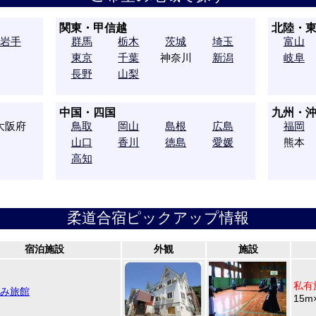
関東・甲信越
北陸・
岩手
群馬
栃木
茨城
埼玉
富山
東京
千葉
神奈川
新潟
岐阜
長野
山梨
中国・四国
九州・
大阪府
鳥取
岡山
島根
広島
福岡
山口
香川
徳島
愛媛
熊本
高知
柔道合宿ピックアップ情報
宿泊施設
外観
施設
私有
み旅館
15m