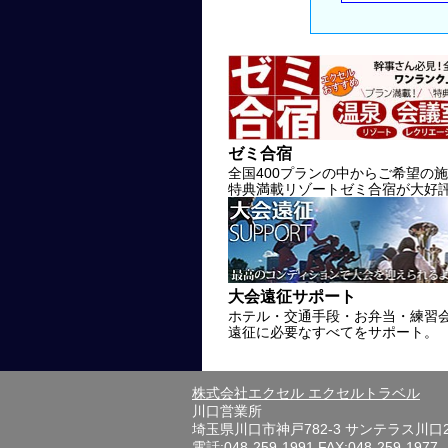
ゼミ合宿
全国400プランの中からご希望の
特典満載リゾートゼミ合宿が大好
大会遠征サポート
ホテル・交通手段・お弁当・練習
遠征に必要なすべてをサポート。
株式会社エクセル エクセルトラベル
川口営業所
埼玉県川口市神戸782-3 サンテラス川口
電話:048-259-1991 FAX:048-259-1977