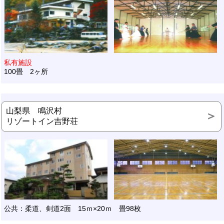
私有施設
100畳 2ヶ所
山梨県 鳴沢村
リゾートイン吉野荘
公共：柔道、剣道2面 15ｍ×20ｍ 畳98枚