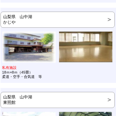
山梨県 山中湖
かじや
私有施設
18ｍ×8ｍ（45畳）
柔道・空手・合気道 等
山梨県 山中湖
東照館