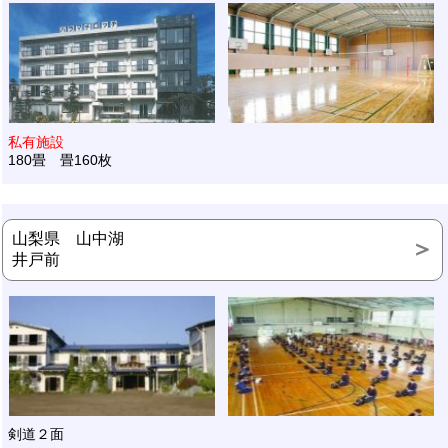
私有施設
180畳 畳160枚
山梨県 山中湖
井戸前
剣道２面