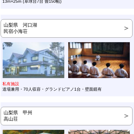
13m×25m (卓球台7台 畳150帖)
山梨県 河口湖
民宿小海荘
私有施設
道場兼用・70人収容・グランドピアノ1台・壁面鏡有
山梨県 甲州
高山荘