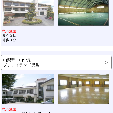
私有施設
５００帖
徒歩０分
山梨県 山中湖
プチアイランド児島
私有施設