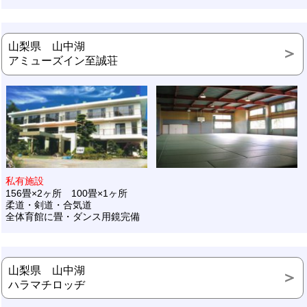
山梨県 山中湖
アミューズイン至誠荘
私有施設
156畳×2ヶ所 100畳×1ヶ所
柔道・剣道・合気道
全体育館に畳・ダンス用鏡完備
山梨県 山中湖
ハラマチロッヂ