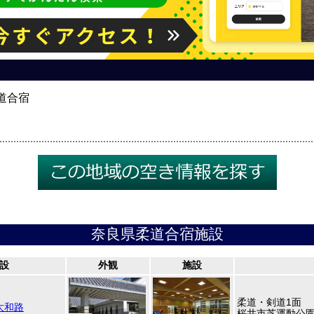
道合宿
奈良県柔道合宿施設
設
外観
施設
柔道・剣道1面
大和路
桜井市芝運動公