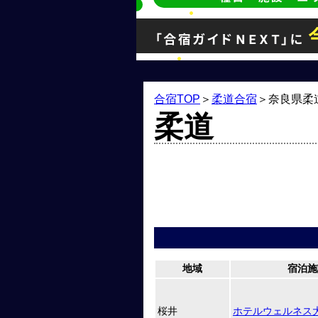
合宿TOP
＞
柔道合宿
＞
奈良県柔
柔道
地域
宿泊施
桜井
ホテルウェルネス