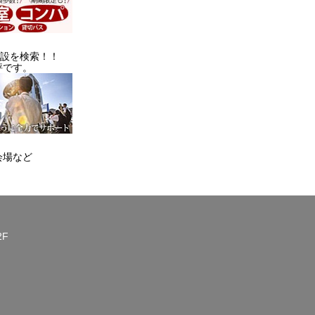
施設を検索！！
評です。
会場など
2F