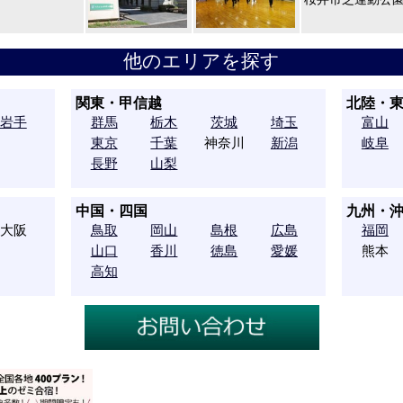
他のエリアを探す
関東・甲信越
北陸・
岩手
群馬
栃木
茨城
埼玉
富山
東京
千葉
神奈川
新潟
岐阜
長野
山梨
中国・四国
九州・
大阪
鳥取
岡山
島根
広島
福岡
山口
香川
徳島
愛媛
熊本
高知