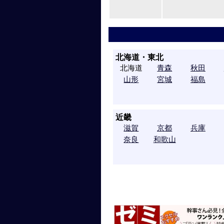
北海道・東北
北海道
青森
秋田
山形
宮城
福島
近畿
滋賀
京都
兵庫
奈良
和歌山