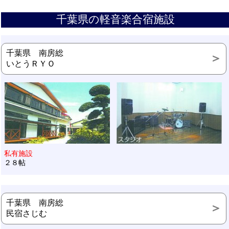
千葉県の軽音楽合宿施設
千葉県 南房総
いとうＲＹＯ
私有施設
２８帖
千葉県 南房総
民宿さじむ