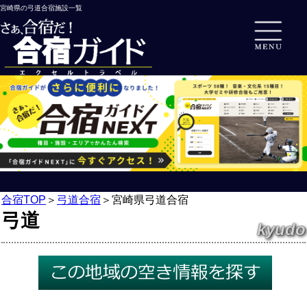
宮崎県の弓道合宿施設一覧
合宿TOP
＞
弓道合宿
＞
宮崎県弓道合宿
弓道
kyudo