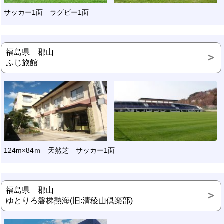
サッカー1面 ラグビー1面
福島県 郡山
ふじ旅館
124m×84ｍ 天然芝 サッカー1面
福島県 郡山
ゆとりろ磐梯熱海(旧:清稜山倶楽部)