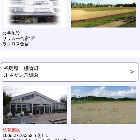
公共施設
サッカー合宿1面
ラクロス合宿
福島県 棚倉町
ルネサンス棚倉
私有施設
100m2×100m2（芝）1