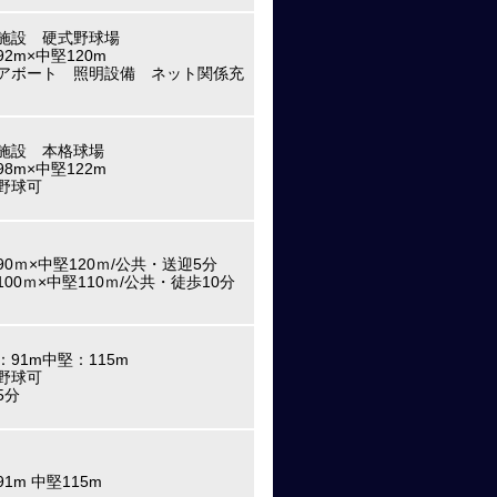
施設 硬式野球場
2m×中堅120m
アボート 照明設備 ネット関係充
施設 本格球場
8m×中堅122m
野球可
90ｍ×中堅120ｍ/公共・送迎5分
100ｍ×中堅110ｍ/公共・徒歩10分
：91m中堅：115m
野球可
5分
1m 中堅115m