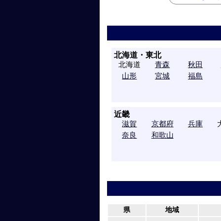
北海道・東北
北海道
青森
秋田
山形
宮城
福島
近畿
滋賀
京都府
兵庫
奈良
和歌山
県
地域