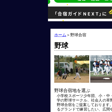
ホーム
＞
野球合宿
野球
野球合宿地を選ぶ
小学校スポーツ少年団、小・中
学の野球サークル、社会人の草
野球合宿をご提案しております。
るグランドで練習したい、広間