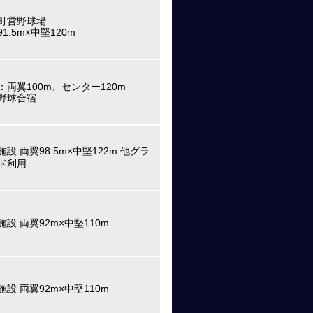
町営野球場
1.5m×中堅120m
：
両翼100m、センター120m
野球合宿
施設 両翼98.5m×中堅122m 他グラ
ド利用
施設 両翼92m×中堅110m
施設 両翼92m×中堅110m