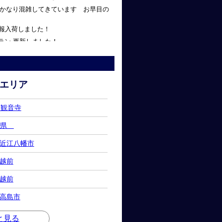
 かなり混雑してきています お早目の
情報入荷しました！
ラン 更新しました！
県西湖 合宿空きが出ました１
エリア
県 観音寺
福井県
賀県 近江八幡市
 越前
 越前
県 高島市
と見る