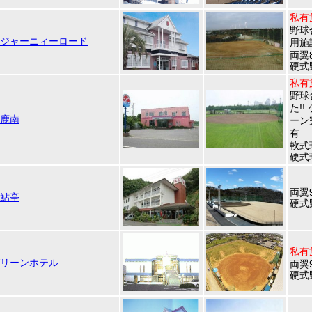
私有
野球
ジャーニィーロード
用施
両翼
硬式
私有
野球
た!
鹿南
ーン
有
軟式
硬式
両翼9
鮎亭
硬式
私有
リーンホテル
両翼9
硬式