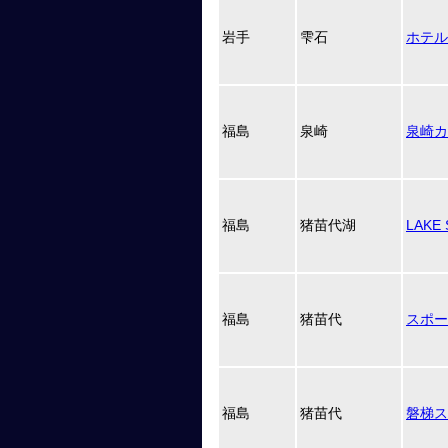
岩手
雫石
ホテル
福島
泉崎
泉崎カ
福島
猪苗代湖
LAKE
福島
猪苗代
スポー
福島
猪苗代
磐梯ス