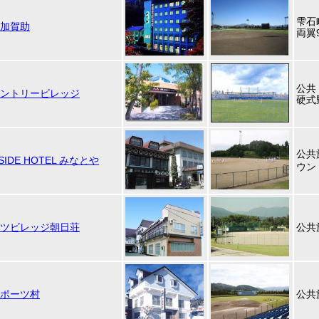
雫石
加賀助
両翼9
公共
ントリービレッジ
硬式
公共
 SIDE HOTEL みなとや
ウン
ツビレッジ朝日荘
公共
ポーツ村
公共