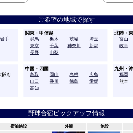
ご希望の地域で探す
関東・甲信越
北陸・
岩手
群馬
栃木
茨城
埼玉
富山
東京
千葉
神奈川
新潟
岐阜
長野
山梨
中国・四国
九州・
大阪府
鳥取
岡山
島根
広島
福岡
山口
香川
徳島
愛媛
熊本
高知
野球合宿ピックアップ情報
宿泊施設
外観
施設