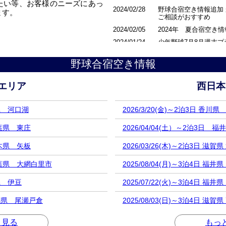
たい等、お客様のニーズにあっ
2024/02/28
野球合宿空き情報追加
ます。
ご相談がおすすめ
2024/02/05
2024年 夏合宿空き
2024/01/24
少年野球7月8月週末プ
2023/11/22
7/26㈮～2泊 山梨
野球合宿空き情報
エリア
西日本
梨県 河口湖
2026/3/20(金)～2泊3日 香川
千葉県 東庄
2026/04/04(土）～2泊3日 
栃木県 矢板
2026/03/26(木)～2泊3日 滋
 千葉県 大網白里市
2025/08/04(月)～3泊4日 福井県
岡県 伊豆
2025/07/22(火)～3泊4日 福井県
 群馬県 尾瀬戸倉
2025/08/03(日)～3泊4日 滋賀
と見る
もっ