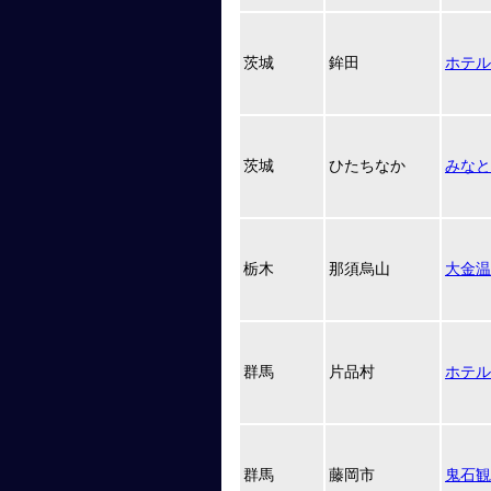
茨城
鉾田
ホテル
茨城
ひたちなか
みなと
栃木
那須烏山
大金温
群馬
片品村
ホテル
群馬
藤岡市
鬼石観