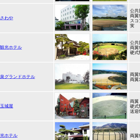
公共
両翼9
さわや
スコ
実
公共
観光ホテル
両翼9
硬式
両翼
泉グランドホテル
両翼
両翼
玉城屋
硬式
送迎
光ホテル
両翼9