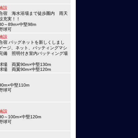
施設
合宿 海水浴場まで徒歩圏内 雨天
設充実！！
80～89m×中堅98m
野球可
施設
合宿 バッグネットを新しくしまし
! ゲージ、ネット、バッティングマシ
完備 照明付き室内バッティング場
球場 両翼90m×中堅130m
球場 両翼90m×中堅120m
0m×中堅110m
野球可
施設
0～100m×中堅120m
野球可