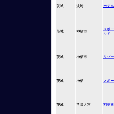
茨城
波崎
ホテル
スポー
茨城
神栖市
ルド
茨城
神栖市
リゾー
茨城
神栖
スポー
茨城
常陸大宮
割烹旅