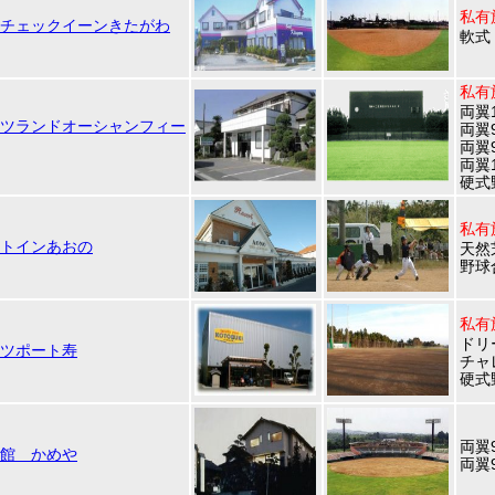
私有
チェックイーンきたがわ
軟式
私有
両翼1
ツランドオーシャンフィー
両翼
両翼
両翼1
硬式
私有
トインあおの
天然
野球
私有
ドリ
ツポート寿
チャ
硬式
両翼9
館 かめや
両翼9