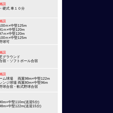
施設
・硬式 車１０分
施設
00ｍ×中堅125m
91ｍ×中堅120m
97ｍ×中堅120m
00ｍ×中堅125m
野球可
施設
芝グラウンド
合宿・ソフトボール合宿
施設
ーム球場 両翼98m×中堅122m
レンジ球場 両翼80m×中堅96m
野球合宿・軟式野球合宿
0m×中堅110m(送迎5分)
8m×中堅122m(送迎15分)