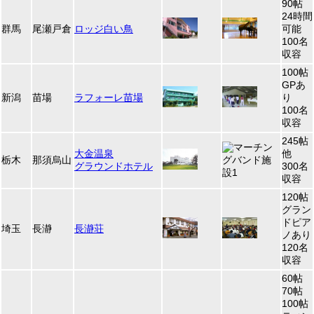
90帖
24時間
群馬
尾瀬戸倉
ロッジ白い鳥
可能
100名
収容
100帖
GPあ
新潟
苗場
ラフォーレ苗場
り
100名
収容
245帖
大金温泉
他
栃木
那須烏山
グラウンドホテル
300名
収容
120帖
グラン
ドピア
埼玉
長瀞
長瀞荘
ノあり
120名
収容
60帖
70帖
100帖