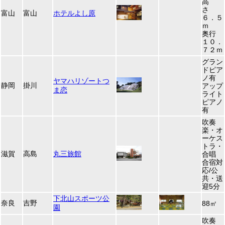
高
さ
富山
富山
ホテルよし原
６．５
ｍ
奥行
１０．
７２ｍ
グラン
ドピア
ノ有
ヤマハリゾートつ
静岡
掛川
アップ
ま恋
ライト
ピアノ
有
吹奏
楽・オ
ーケス
トラ・
滋賀
高島
丸三旅館
合唱
合宿対
応/公
共・送
迎5分
下北山スポーツ公
奈良
吉野
88㎡
園
吹奏