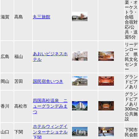
楽・オ
ーケス
トラ・
滋賀
高島
丸三旅館
合唱
合宿対
応/公
共・送
迎5分
リーデ
ンロー
あおいビジネスホ
ズ 県
広島
福山
テル
民文化
センタ
ー
グラン
岡山
苫田
国民宿舎いつき
ドピア
ノあり
グラン
ドピア
四国高松温泉 ニ
ノあり
香川
高松市
ューグランデみま
300m2
つ
公共施
設
ホテルウィングイ
下関市
山口
下関
ンターナショナル
民会館
下関