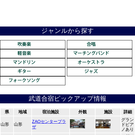
ジャンルから探す
武道合宿ピックアップ情報
県
地域
宿泊施設
外観
施設
詳細
グラン
ZAOセンタープラ
山形
山形
ドピア
ザ
ノあり