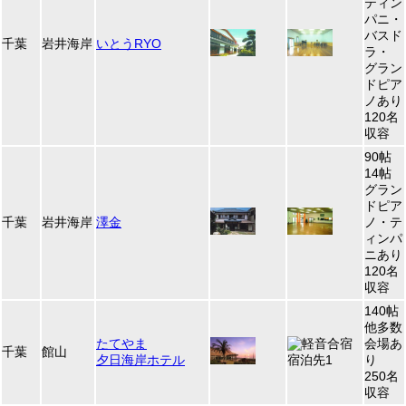
ティン
パニ・
バスド
千葉
岩井海岸
いとうRYO
ラ・
グラン
ドピア
ノあり
120名
収容
90帖
14帖
グラン
ドピア
千葉
岩井海岸
澤金
ノ・テ
ィンパ
ニあり
120名
収容
140帖
他多数
たてやま
会場あ
千葉
館山
夕日海岸ホテル
り
250名
収容