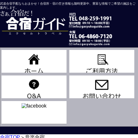
武道合宿手配ならおまかせ！合宿所・宿の空き情報も随時更新中、豊富な情報でご希望の施設をご
案内します。
川口営業所
大阪営業所
吹奏楽
合宿TOP
＞
音楽合宿