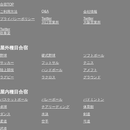
合宿TOP
Q&A
ご利用方法
会社情報
Twitter
Twitter
プライバシーポリシー
川口営業所
大阪営業所
Twitter
吹奏楽
屋外種目合宿
野球
硬式野球
ソフトボール
サッカー
フットサル
テニス
陸上競技
ハンドボール
アメフト
ラグビー
ラクロス
グラウンド
屋内種目合宿
バスケットボール
バレーボール
バドミントン
卓球
チアリーディング
体育館
ダンス
水泳
剣道
柔道
空手
弓道
武道