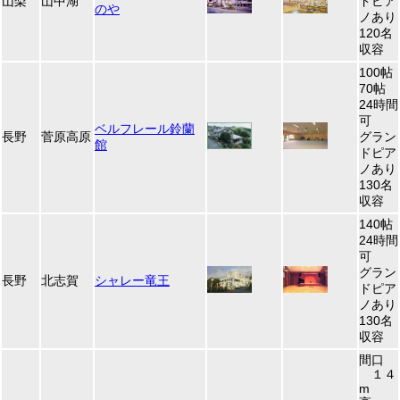
山梨
山中湖
ドピア
のや
ノあり
120名
収容
100帖
70帖
24時間
可
ベルフレール鈴蘭
長野
菅原高原
グラン
館
ドピア
ノあり
130名
収容
140帖
24時間
可
グラン
長野
北志賀
シャレー竜王
ドピア
ノあり
130名
収容
間口
１４
m