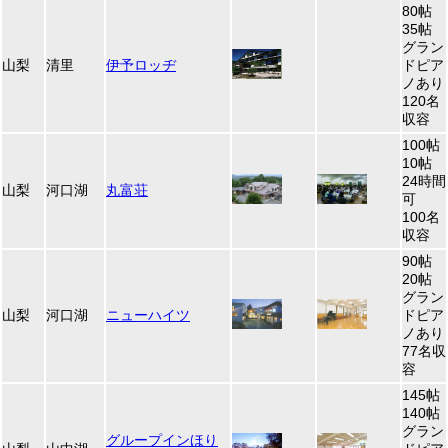
80帖
35帖
グラン
山梨
清里
伊予ロッヂ
ドピア
ノあり
120名
収容
100帖
10帖
24時間
山梨
河口湖
丸富荘
可
100名
収容
90帖
20帖
グラン
山梨
河口湖
ニューハイツ
ドピア
ノあり
77名収
容
145帖
140帖
グラン
グループインほり