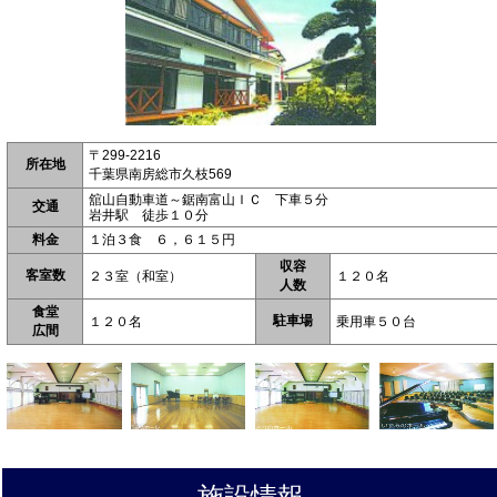
〒299-2216
所在地
千葉県南房総市久枝569
舘山自動車道～鋸南富山ＩＣ 下車５分
交通
岩井駅 徒歩１０分
料金
１泊３食 ６，６１５円
収容
客室数
２３室（和室）
１２０名
人数
食堂
駐車場
１２０名
乗用車５０台
広間
施設情報