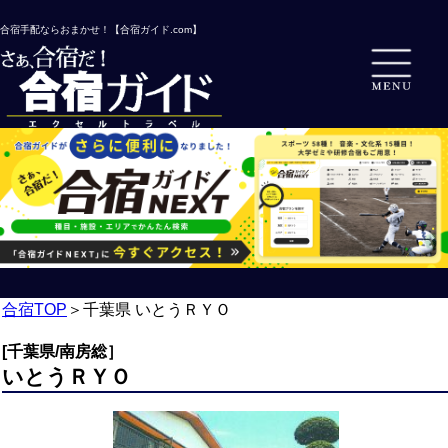
合宿手配ならおまかせ！【合宿ガイド.com】
合宿TOP
＞
千葉県 いとうＲＹＯ
[千葉県/南房総］
いとうＲＹＯ