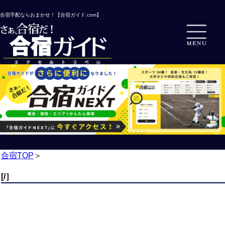
合宿手配ならおまかせ！【合宿ガイド.com】
合宿TOP
＞
[/］