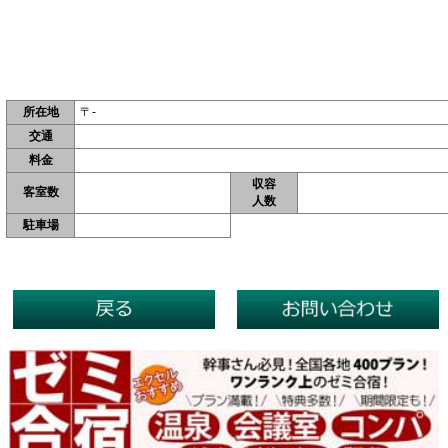
所在地
〒-
交通
料金
収容
客室数
人数
駐車場