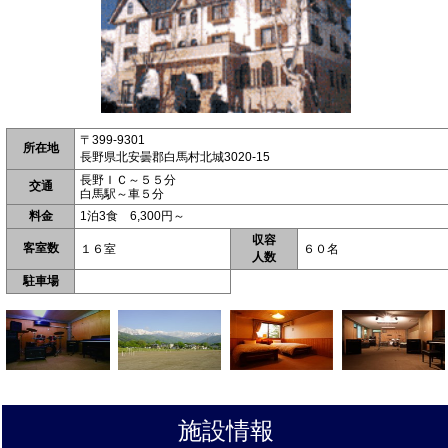
〒399-9301
所在地
長野県北安曇郡白馬村北城3020-15
長野ＩＣ～５５分
交通
白馬駅～車５分
料金
1泊3食 6,300円～
収容
客室数
１６室
６０名
人数
駐車場
施設情報