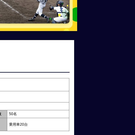
数
50名
乗用車20台