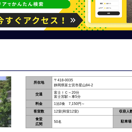
〒418-0035
所在地
静岡県富士宮市星山84-2
富士ＩＣ～20分
交通
富士宮駅～車5分
料金
1泊3食 7,150円～
客室数
12室(和室12室)
収容人
食堂
駐車場
50名
広間