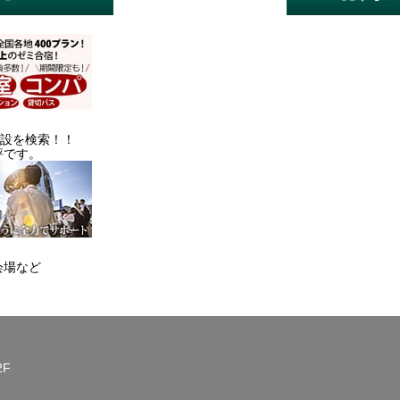
施設を検索！！
評です。
会場など
2F