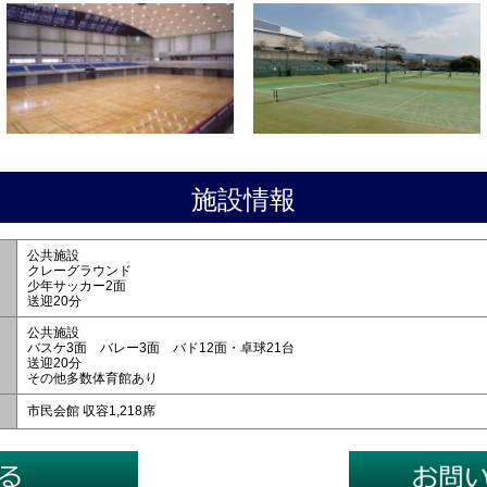
施設情報
公共施設
クレーグラウンド
少年サッカー2面
送迎20分
公共施設
バスケ3面 バレー3面 バド12面・卓球21台
送迎20分
その他多数体育館あり
市民会館 収容1,218席