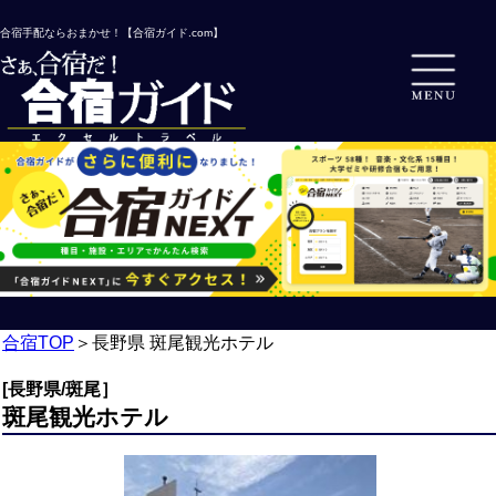
合宿手配ならおまかせ！【合宿ガイド.com】
合宿TOP
＞
長野県 斑尾観光ホテル
[長野県/斑尾］
斑尾観光ホテル