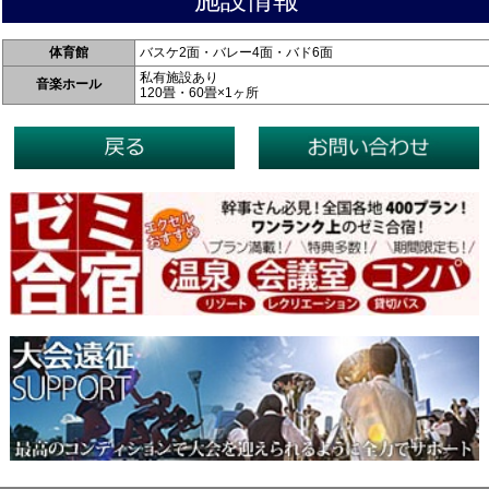
体育館
バスケ2面・バレー4面・バド6面
私有施設あり
音楽ホール
120畳・60畳×1ヶ所