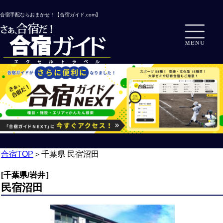
合宿手配ならおまかせ！【合宿ガイド.com】
合宿TOP
＞
千葉県 民宿沼田
[千葉県/岩井］
民宿沼田