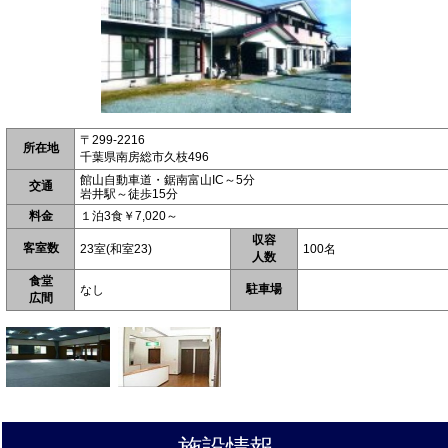
〒299-2216
所在地
千葉県南房総市久枝496
館山自動車道・鋸南富山IC～5分
交通
岩井駅～徒歩15分
料金
１泊3食￥7,020～
収容
客室数
23室(和室23)
100名
人数
食堂
駐車場
なし
広間
施設情報