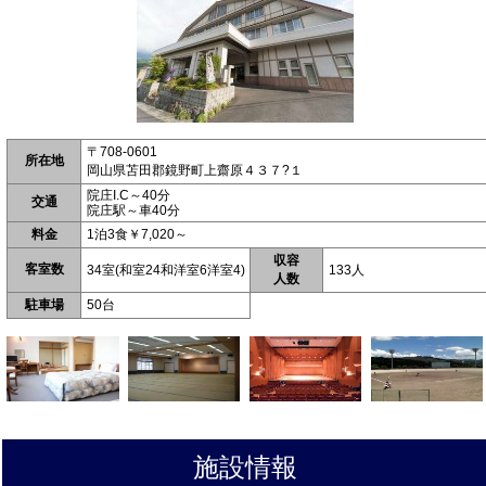
〒708-0601
所在地
岡山県苫田郡鏡野町上齋原４３７?１
院庄I.C～40分
交通
院庄駅～車40分
料金
1泊3食￥7,020～
収容
客室数
34室(和室24和洋室6洋室4)
133人
人数
駐車場
50台
施設情報