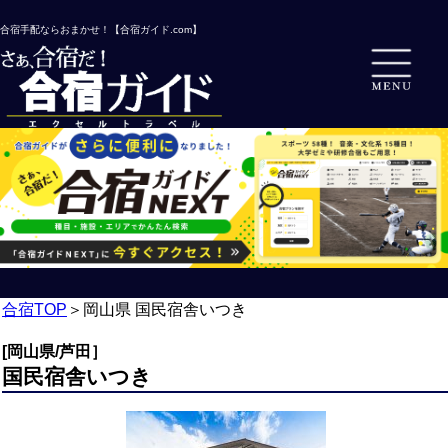
合宿手配ならおまかせ！【合宿ガイド.com】
合宿TOP
＞
岡山県 国民宿舎いつき
[岡山県/芦田］
国民宿舎いつき