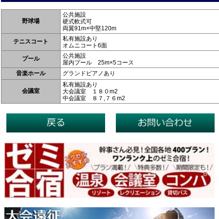
公共施設
野球場
硬式軟式可
両翼91m×中堅120m
私有施設あり
テニスコート
オムニコート6面
公共施設
プール
屋内プール 25m×5コース
音楽ホール
グランドピアノあり
私有施設あり
会議室
大会議室 １８０m2
中会議室 ８７,７６m2