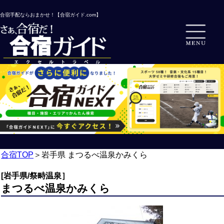
合宿手配ならおまかせ！【合宿ガイド.com】
合宿TOP
＞
岩手県 まつるべ温泉かみくら
[岩手県/祭畤温泉］
まつるべ温泉かみくら