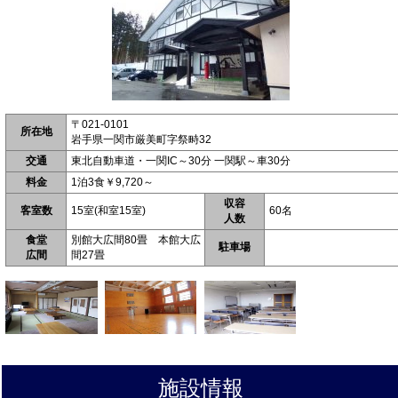
〒021-0101
所在地
岩手県一関市厳美町字祭畤32
交通
東北自動車道・一関IC～30分 一関駅～車30分
料金
1泊3食￥9,720～
収容
客室数
15室(和室15室)
60名
人数
食堂
別館大広間80畳 本館大広
駐車場
広間
間27畳
施設情報