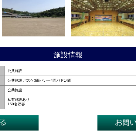
施設情報
公共施設
公共施設 バスケ3面バレー4面バド14面
公共施設
私有施設あり
150名収容