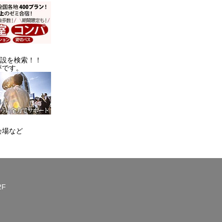
施設を検索！！
評です。
会場など
2F