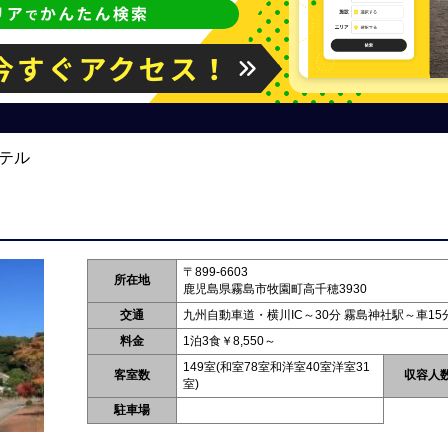
テル
〒899-6603
所在地
鹿児島県霧島市牧園町高千穂3930
交通
九州自動車道・横川IC～30分 霧島神社駅～車15
料金
1泊3食￥8,550～
149室(和室78室和洋室40室洋室31
客室数
収容人
室)
駐車場