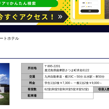
ゾートホテル
〒895-2201
所在地
鹿児島県薩摩郡さつま町求名6122
交通
九州自動車道・横川IC～50分 出水駅～車50分
料金
学生1泊3食￥7,300～ 一般1泊2食￥9,000～
客室数
62室(和室5室和洋室5室洋室52室)
収容人
駐車場