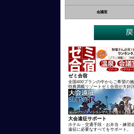
会議室
ゼミ合宿
全国400プランの中からご希望の
特典満載リゾートゼミ合宿が大好
大会遠征サポート
ホテル・交通手段・お弁当・練習
遠征に必要なすべてをサポート。