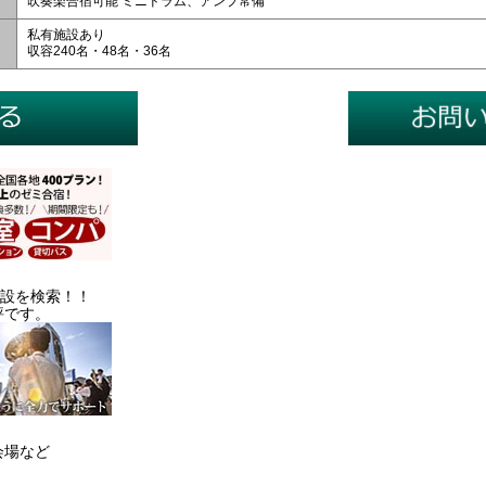
吹奏楽合宿可能 ミニドラム、アンプ常備
私有施設あり
収容240名・48名・36名
施設を検索！！
評です。
会場など