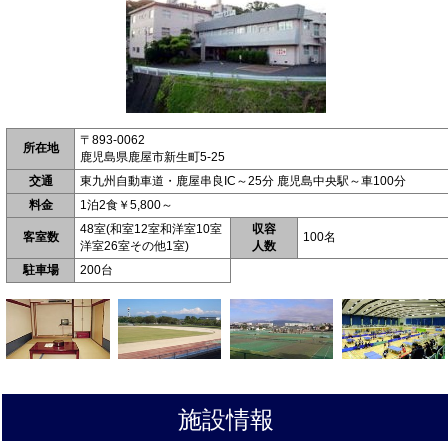
〒893-0062
所在地
鹿児島県鹿屋市新生町5-25
交通
東九州自動車道・鹿屋串良IC～25分 鹿児島中央駅～車100分
料金
1泊2食￥5,800～
48室(和室12室和洋室10室
収容
客室数
100名
洋室26室その他1室)
人数
駐車場
200台
施設情報